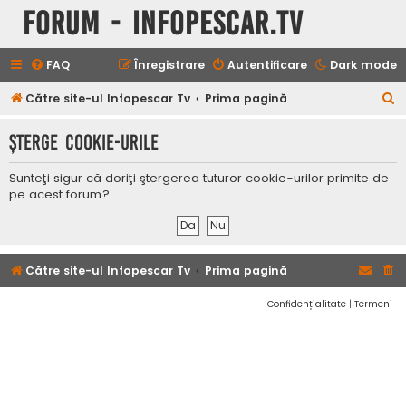
Forum - InfoPescar.Tv
FAQ
Înregistrare
Autentificare
Dark mode
C
Către site-ul Infopescar Tv
Prima pagină
ă
Şterge cookie-urile
u
t
Sunteţi sigur că doriţi ştergerea tuturor cookie-urilor primite de
a
pe acest forum?
r
e
Către site-ul Infopescar Tv
Prima pagină
Confidențialitate
|
Termeni