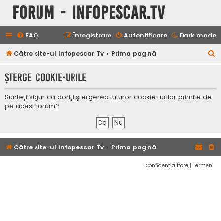
Forum - InfoPescar.Tv
FAQ
Înregistrare
Autentificare
Dark mode
C
Către site-ul Infopescar Tv
Prima pagină
ă
Şterge cookie-urile
u
t
Sunteţi sigur că doriţi ştergerea tuturor cookie-urilor primite de
a
pe acest forum?
r
e
Către site-ul Infopescar Tv
Prima pagină
Confidențialitate
|
Termeni