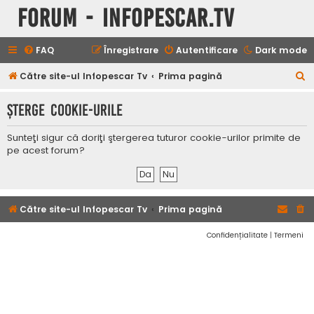
Forum - InfoPescar.Tv
FAQ
Înregistrare
Autentificare
Dark mode
C
Către site-ul Infopescar Tv
Prima pagină
ă
Şterge cookie-urile
u
t
Sunteţi sigur că doriţi ştergerea tuturor cookie-urilor primite de
a
pe acest forum?
r
e
Către site-ul Infopescar Tv
Prima pagină
Confidențialitate
|
Termeni