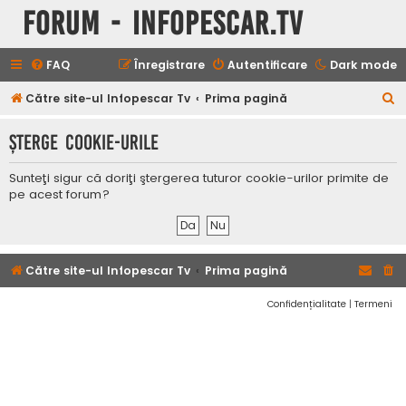
Forum - InfoPescar.Tv
FAQ
Înregistrare
Autentificare
Dark mode
C
Către site-ul Infopescar Tv
Prima pagină
ă
Şterge cookie-urile
u
t
Sunteţi sigur că doriţi ştergerea tuturor cookie-urilor primite de
a
pe acest forum?
r
e
Către site-ul Infopescar Tv
Prima pagină
Confidențialitate
|
Termeni