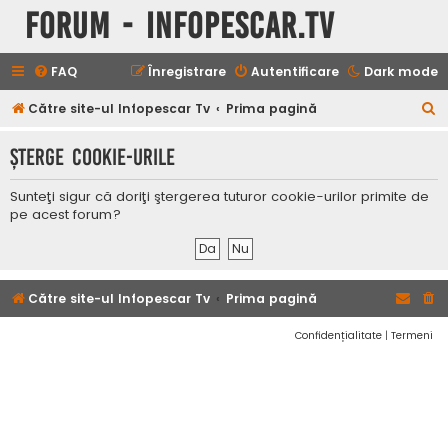
Forum - InfoPescar.Tv
FAQ
Înregistrare
Autentificare
Dark mode
C
Către site-ul Infopescar Tv
Prima pagină
ă
Şterge cookie-urile
u
t
Sunteţi sigur că doriţi ştergerea tuturor cookie-urilor primite de
a
pe acest forum?
r
e
Către site-ul Infopescar Tv
Prima pagină
Confidențialitate
|
Termeni