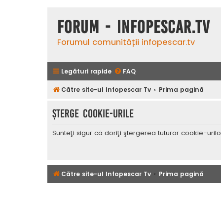
Forum - InfoPescar.Tv
Forumul comunității infopescar.tv
Legături rapide
FAQ
Către site-ul Infopescar Tv
Prima pagină
Şterge cookie-urile
Sunteţi sigur că doriţi ştergerea tuturor cookie-uri
Către site-ul Infopescar Tv
Prima pagină