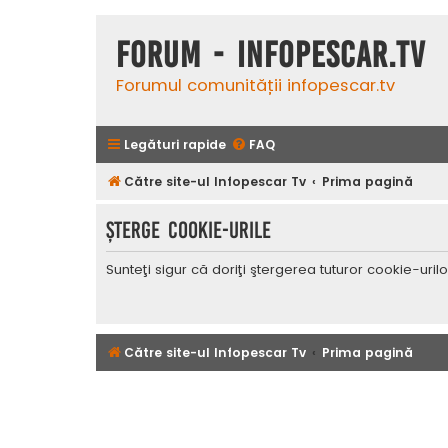
Forum - InfoPescar.Tv
Forumul comunității infopescar.tv
Legături rapide
FAQ
Către site-ul Infopescar Tv
Prima pagină
Şterge cookie-urile
Sunteţi sigur că doriţi ştergerea tuturor cookie-uri
Către site-ul Infopescar Tv
Prima pagină