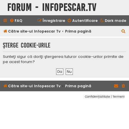
Forum - InfoPescar.Tv
FAQ
Înregistrare
Autentificare
Dark mode
C
Către site-ul Infopescar Tv
Prima pagină
ă
Şterge cookie-urile
u
t
Sunteţi sigur că doriţi ştergerea tuturor cookie-urilor primite de
a
pe acest forum?
r
e
Către site-ul Infopescar Tv
Prima pagină
Confidențialitate
|
Termeni