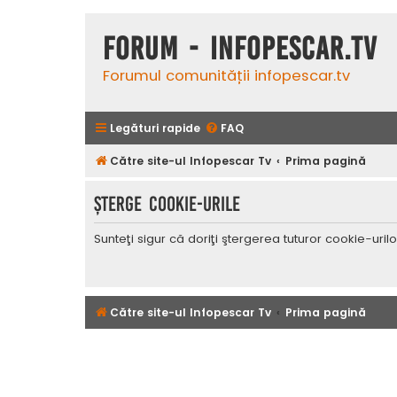
Forum - InfoPescar.Tv
Forumul comunității infopescar.tv
Legături rapide
FAQ
Către site-ul Infopescar Tv
Prima pagină
Şterge cookie-urile
Sunteţi sigur că doriţi ştergerea tuturor cookie-uri
Către site-ul Infopescar Tv
Prima pagină