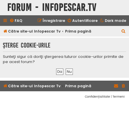
Forum - InfoPescar.Tv
FAQ
Înregistrare
Autentificare
Dark mode
C
Către site-ul Infopescar Tv
Prima pagină
ă
Şterge cookie-urile
u
t
Sunteţi sigur că doriţi ştergerea tuturor cookie-urilor primite de
a
pe acest forum?
r
e
Către site-ul Infopescar Tv
Prima pagină
Confidențialitate
|
Termeni