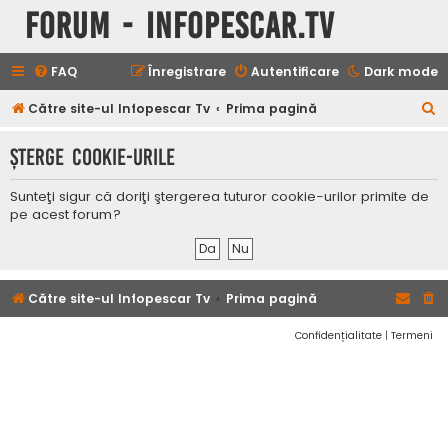
Forum - InfoPescar.Tv
FAQ
Înregistrare
Autentificare
Dark mode
C
Către site-ul Infopescar Tv
Prima pagină
ă
Şterge cookie-urile
u
t
Sunteţi sigur că doriţi ştergerea tuturor cookie-urilor primite de
a
pe acest forum?
r
e
Către site-ul Infopescar Tv
Prima pagină
Confidențialitate
|
Termeni