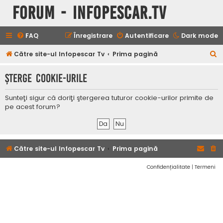
Forum - InfoPescar.Tv
FAQ
Înregistrare
Autentificare
Dark mode
C
Către site-ul Infopescar Tv
Prima pagină
ă
Şterge cookie-urile
u
t
Sunteţi sigur că doriţi ştergerea tuturor cookie-urilor primite de
a
pe acest forum?
r
e
Către site-ul Infopescar Tv
Prima pagină
Confidențialitate
|
Termeni