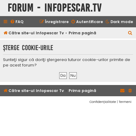
Forum - InfoPescar.Tv
FAQ
Înregistrare
Autentificare
Dark mode
C
Către site-ul Infopescar Tv
Prima pagină
ă
Şterge cookie-urile
u
t
Sunteţi sigur că doriţi ştergerea tuturor cookie-urilor primite de
a
pe acest forum?
r
e
Către site-ul Infopescar Tv
Prima pagină
Confidențialitate
|
Termeni