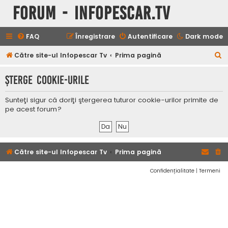
Forum - InfoPescar.Tv
FAQ
Înregistrare
Autentificare
Dark mode
C
Către site-ul Infopescar Tv
Prima pagină
ă
Şterge cookie-urile
u
t
Sunteţi sigur că doriţi ştergerea tuturor cookie-urilor primite de
a
pe acest forum?
r
e
Către site-ul Infopescar Tv
Prima pagină
Confidențialitate
|
Termeni