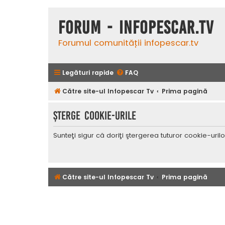
Forum - InfoPescar.Tv
Forumul comunității infopescar.tv
Legături rapide
FAQ
Către site-ul Infopescar Tv
Prima pagină
Şterge cookie-urile
Sunteţi sigur că doriţi ştergerea tuturor cookie-uri
Către site-ul Infopescar Tv
Prima pagină