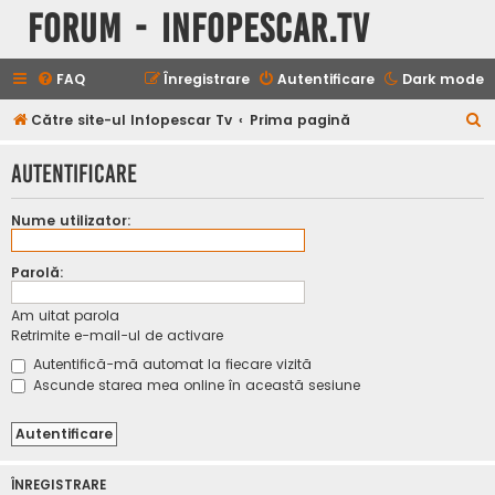
Forum - InfoPescar.Tv
FAQ
Înregistrare
Autentificare
Dark mode
C
Către site-ul Infopescar Tv
Prima pagină
ă
Autentificare
u
t
Nume utilizator:
a
r
Parolă:
e
Am uitat parola
Retrimite e-mail-ul de activare
Autentifică-mă automat la fiecare vizită
Ascunde starea mea online în această sesiune
ÎNREGISTRARE