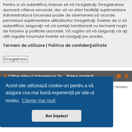
Pentru a vă autentifica, trebuie să vă înregistraţi. Înregistrarea
durează câteva secunde, dar vă va oferi facilităţi suplimentare.
Administratorul forumului poate de asemenea să acorde
permisiuni suplimentare utilizatorilor înregistraţi. Înainte de a vă
autentifica, asiguraţi-vă că sunteţi familiarizat cu termenii noştri
de folosire şi politicile asociate. Vă rugăm să vă asiguraţi că aţi
citit regulile forumului înainte să navigaţi pe acesta.
Termeni de utilizare
|
Politica de confidenţialitate
Înregistrare
Către site-ul Infopescar Tv
Prima pagină
Acest site utilizează cookie-uri pentru a vă
Confidențialitate
|
Termeni
asigura cea mai bună experiență pe site-ul
nostru.
Citește mai mult
Am înțeles!