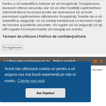
Pentru a vă autentifica, trebuie să vă înregistraţi. Înregistrarea
durează câteva secunde, dar vă va oferi facilităţi suplimentare.
Administratorul forumului poate de asemenea să acorde
permisiuni suplimentare utilizatorilor înregistraţi. Înainte de a vă
autentifica, asiguraţi-vă că sunteţi familiarizat cu termenii noştri
de folosire şi politicile asociate. Vă rugăm să vă asiguraţi că aţi
citit regulile forumului înainte să navigaţi pe acesta.
Termeni de utilizare
|
Politica de confidenţialitate
Înregistrare
Către site-ul Infopescar Tv
Prima pagină
Acest site utilizează cookie-uri pentru a vă
Confidențialitate
|
Termeni
asigura cea mai bună experiență pe site-ul
nostru.
Citește mai mult
Am înțeles!