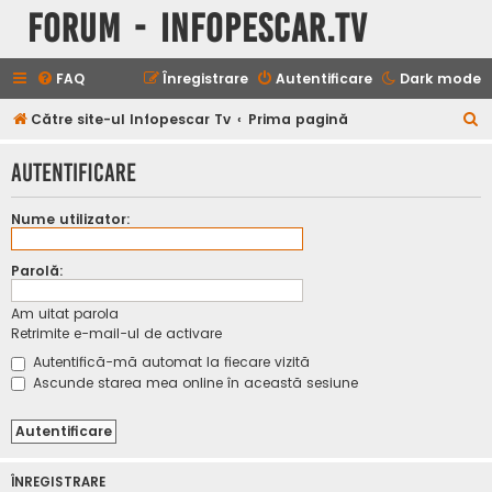
Forum - InfoPescar.Tv
FAQ
Înregistrare
Autentificare
Dark mode
C
Către site-ul Infopescar Tv
Prima pagină
ă
Autentificare
u
t
Nume utilizator:
a
r
Parolă:
e
Am uitat parola
Retrimite e-mail-ul de activare
Autentifică-mă automat la fiecare vizită
Ascunde starea mea online în această sesiune
ÎNREGISTRARE