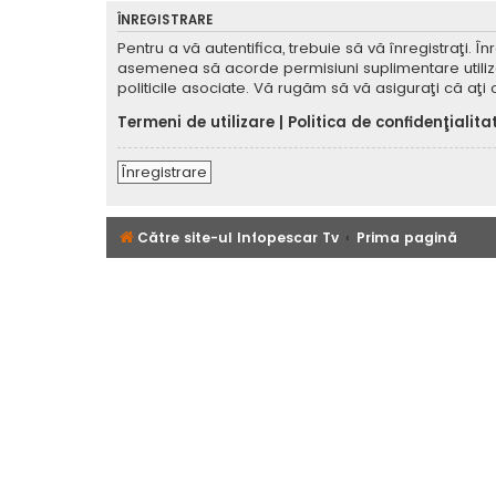
ÎNREGISTRARE
Pentru a vă autentifica, trebuie să vă înregistraţi. 
asemenea să acorde permisiuni suplimentare utilizator
politicile asociate. Vă rugăm să vă asiguraţi că aţi c
Termeni de utilizare
|
Politica de confidenţialita
Înregistrare
Către site-ul Infopescar Tv
Prima pagină