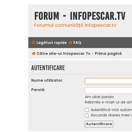
Forum - InfoPescar.Tv
Forumul comunității infopescar.tv
Legături rapide
FAQ
Către site-ul Infopescar Tv
Prima pagină
Autentificare
Nume utilizator:
Parolă:
Am uitat parola
Retrimite e-mail-ul de ac
Autentifică-mă automat
Ascunde starea mea on