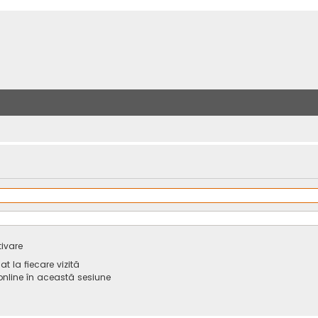
tivare
 la fiecare vizită
line în această sesiune