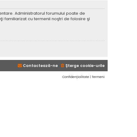
imentare. Administratorul forumului poate de
 familiarizat cu termenii noştri de folosire şi
Contactează-ne
Şterge cookie-urile
Confidențialitate
|
Termeni