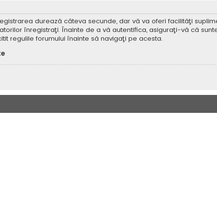
Înregistrarea durează câteva secunde, dar vă va oferi facilităţi supl
ilor înregistraţi. Înainte de a vă autentifica, asiguraţi-vă că sunteţi
itit regulile forumului înainte să navigaţi pe acesta.
te