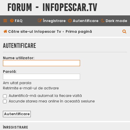
Forum - InfoPescar.Tv
FAQ
Înregistrare
Autentificare
Dark mode
C
Către site-ul Infopescar Tv
Prima pagină
ă
Autentificare
u
t
Nume utilizator:
a
r
Parolă:
e
Am uitat parola
Retrimite e-mail-ul de activare
Autentifică-mă automat la fiecare vizită
Ascunde starea mea online în această sesiune
ÎNREGISTRARE