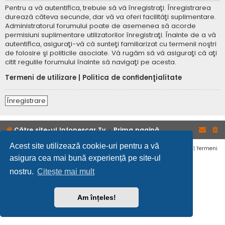
Pentru a vă autentifica, trebuie să vă înregistraţi. Înregistrarea
durează câteva secunde, dar vă va oferi facilităţi suplimentare.
Administratorul forumului poate de asemenea să acorde
permisiuni suplimentare utilizatorilor înregistraţi. Înainte de a vă
autentifica, asiguraţi-vă că sunteţi familiarizat cu termenii noştri
de folosire şi politicile asociate. Vă rugăm să vă asiguraţi că aţi
citit regulile forumului înainte să navigaţi pe acesta.
Termeni de utilizare
|
Politica de confidenţialitate
Înregistrare
Către site-ul Infopescar Tv
Prima pagină
Acest site utilizează cookie-uri pentru a vă
Confidențialitate
|
Termeni
asigura cea mai bună experiență pe site-ul
nostru.
Citește mai mult
Am înțeles!