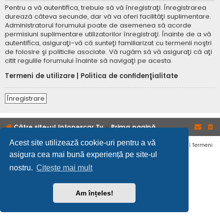
Pentru a vă autentifica, trebuie să vă înregistraţi. Înregistrarea
durează câteva secunde, dar vă va oferi facilităţi suplimentare.
Administratorul forumului poate de asemenea să acorde
permisiuni suplimentare utilizatorilor înregistraţi. Înainte de a vă
autentifica, asiguraţi-vă că sunteţi familiarizat cu termenii noştri
de folosire şi politicile asociate. Vă rugăm să vă asiguraţi că aţi
citit regulile forumului înainte să navigaţi pe acesta.
Termeni de utilizare
|
Politica de confidenţialitate
Înregistrare
Către site-ul Infopescar Tv
Prima pagină
Acest site utilizează cookie-uri pentru a vă
Confidențialitate
|
Termeni
asigura cea mai bună experiență pe site-ul
nostru.
Citește mai mult
Am înțeles!