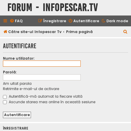
Forum - InfoPescar.Tv
FAQ
Înregistrare
Autentificare
Dark mode
C
Către site-ul Infopescar Tv
Prima pagină
ă
Autentificare
u
t
Nume utilizator:
a
r
Parolă:
e
Am uitat parola
Retrimite e-mail-ul de activare
Autentifică-mă automat la fiecare vizită
Ascunde starea mea online în această sesiune
ÎNREGISTRARE