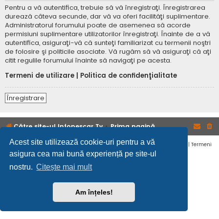
Pentru a vă autentifica, trebuie să vă înregistraţi. Înregistrarea
durează câteva secunde, dar vă va oferi facilităţi suplimentare.
Administratorul forumului poate de asemenea să acorde
permisiuni suplimentare utilizatorilor înregistraţi. Înainte de a vă
autentifica, asiguraţi-vă că sunteţi familiarizat cu termenii noştri
de folosire şi politicile asociate. Vă rugăm să vă asiguraţi că aţi
citit regulile forumului înainte să navigaţi pe acesta.
Termeni de utilizare
|
Politica de confidenţialitate
Înregistrare
Către site-ul Infopescar Tv
Prima pagină
Acest site utilizează cookie-uri pentru a vă
Confidențialitate
|
Termeni
asigura cea mai bună experiență pe site-ul
nostru.
Citește mai mult
Am înțeles!