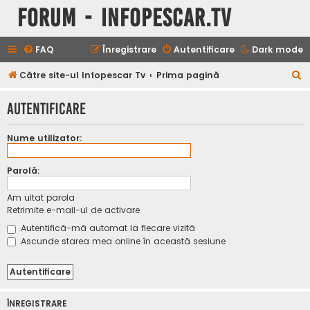
Forum - InfoPescar.Tv
FAQ
Înregistrare
Autentificare
Dark mode
C
Către site-ul Infopescar Tv
Prima pagină
ă
Autentificare
u
t
Nume utilizator:
a
r
Parolă:
e
Am uitat parola
Retrimite e-mail-ul de activare
Autentifică-mă automat la fiecare vizită
Ascunde starea mea online în această sesiune
ÎNREGISTRARE