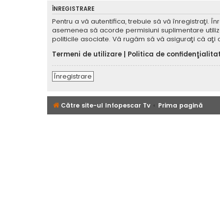
ÎNREGISTRARE
Pentru a vă autentifica, trebuie să vă înregistraţi. 
asemenea să acorde permisiuni suplimentare utilizator
politicile asociate. Vă rugăm să vă asiguraţi că aţi c
Termeni de utilizare
|
Politica de confidenţialita
Înregistrare
Către site-ul Infopescar Tv
Prima pagină