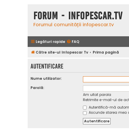
Forum - InfoPescar.Tv
Forumul comunității infopescar.tv
Legături rapide
FAQ
Către site-ul Infopescar Tv
Prima pagină
Autentificare
Nume utilizator:
Parolă:
Am uitat parola
Retrimite e-mail-ul de ac
Autentifică-mă automat
Ascunde starea mea on