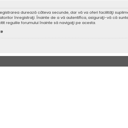
Înregistrarea durează câteva secunde, dar vă va oferi facilităţi supl
ilor înregistraţi. Înainte de a vă autentifica, asiguraţi-vă că sunteţi
itit regulile forumului înainte să navigaţi pe acesta.
te