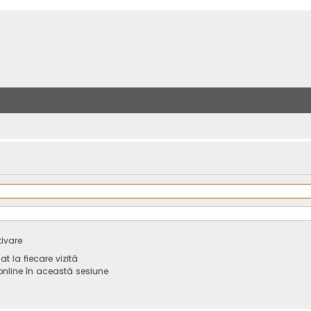
tivare
 la fiecare vizită
line în această sesiune