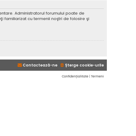
imentare. Administratorul forumului poate de
 familiarizat cu termenii noştri de folosire şi
Contactează-ne
Şterge cookie-urile
Confidențialitate
|
Termeni