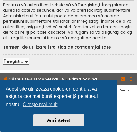
Pentru a vă autentifica, trebuie să vă înregistraţi. Înregistrarea
durează câteva secunde, dar vă va oferi facilităţi suplimentare.
Administratorul forumului poate de asemenea să acorde
permisiuni suplimentare utilizatorilor înregistraţi. Înainte de a vă
autentifica, asiguraţi-vă că sunteţi familiarizat cu termenii noştri
de folosire şi politicile asociate. Vă rugăm să vă asiguraţi că aţi
citit regulile forumului înainte să navigaţi pe acesta.
Termeni de utilizare
|
Politica de confidenţialitate
Înregistrare
Către site-ul Infopescar Tv
Prima pagină
Acest site utilizează cookie-uri pentru a vă
Confidențialitate
|
Termeni
asigura cea mai bună experiență pe site-ul
nostru.
Citește mai mult
Am înțeles!