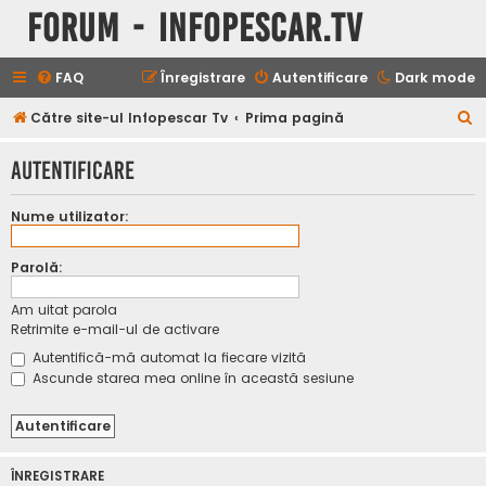
Forum - InfoPescar.Tv
FAQ
Înregistrare
Autentificare
Dark mode
C
Către site-ul Infopescar Tv
Prima pagină
ă
Autentificare
u
t
Nume utilizator:
a
r
Parolă:
e
Am uitat parola
Retrimite e-mail-ul de activare
Autentifică-mă automat la fiecare vizită
Ascunde starea mea online în această sesiune
ÎNREGISTRARE