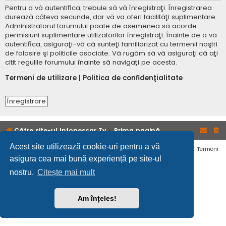
Pentru a vă autentifica, trebuie să vă înregistraţi. Înregistrarea
durează câteva secunde, dar vă va oferi facilităţi suplimentare.
Administratorul forumului poate de asemenea să acorde
permisiuni suplimentare utilizatorilor înregistraţi. Înainte de a vă
autentifica, asiguraţi-vă că sunteţi familiarizat cu termenii noştri
de folosire şi politicile asociate. Vă rugăm să vă asiguraţi că aţi
citit regulile forumului înainte să navigaţi pe acesta.
Termeni de utilizare
|
Politica de confidenţialitate
Înregistrare
Către site-ul Infopescar Tv
Prima pagină
Acest site utilizează cookie-uri pentru a vă
Confidențialitate
|
Termeni
asigura cea mai bună experiență pe site-ul
nostru.
Citește mai mult
Am înțeles!