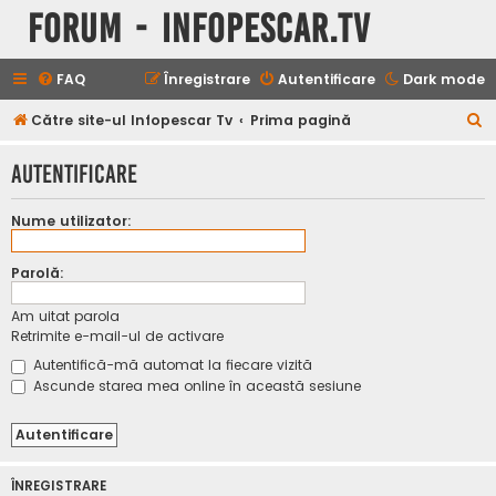
Forum - InfoPescar.Tv
FAQ
Înregistrare
Autentificare
Dark mode
C
Către site-ul Infopescar Tv
Prima pagină
ă
Autentificare
u
t
Nume utilizator:
a
r
Parolă:
e
Am uitat parola
Retrimite e-mail-ul de activare
Autentifică-mă automat la fiecare vizită
Ascunde starea mea online în această sesiune
ÎNREGISTRARE