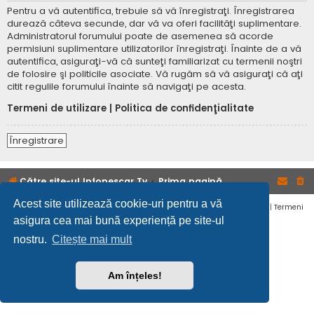
Pentru a vă autentifica, trebuie să vă înregistraţi. Înregistrarea
durează câteva secunde, dar vă va oferi facilităţi suplimentare.
Administratorul forumului poate de asemenea să acorde
permisiuni suplimentare utilizatorilor înregistraţi. Înainte de a vă
autentifica, asiguraţi-vă că sunteţi familiarizat cu termenii noştri
de folosire şi politicile asociate. Vă rugăm să vă asiguraţi că aţi
citit regulile forumului înainte să navigaţi pe acesta.
Termeni de utilizare
|
Politica de confidenţialitate
Înregistrare
Către site-ul Infopescar Tv
Prima pagină
Acest site utilizează cookie-uri pentru a vă
Confidențialitate
|
Termeni
asigura cea mai bună experiență pe site-ul
nostru.
Citește mai mult
Am înțeles!