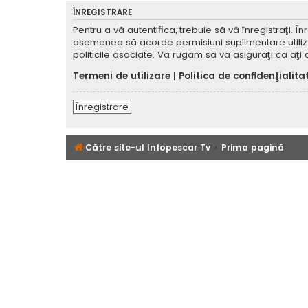
ÎNREGISTRARE
Pentru a vă autentifica, trebuie să vă înregistraţi. 
asemenea să acorde permisiuni suplimentare utilizator
politicile asociate. Vă rugăm să vă asiguraţi că aţi c
Termeni de utilizare
|
Politica de confidenţialita
Înregistrare
Către site-ul Infopescar Tv
Prima pagină