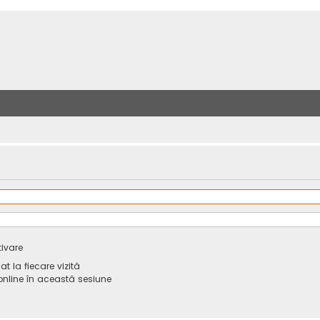
tivare
 la fiecare vizită
line în această sesiune