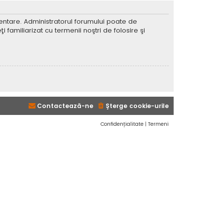
imentare. Administratorul forumului poate de
 familiarizat cu termenii noştri de folosire şi
Contactează-ne
Şterge cookie-urile
Confidențialitate
|
Termeni