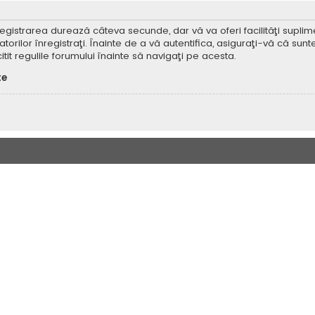
Înregistrarea durează câteva secunde, dar vă va oferi facilităţi supl
ilor înregistraţi. Înainte de a vă autentifica, asiguraţi-vă că sunteţi
itit regulile forumului înainte să navigaţi pe acesta.
te