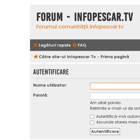
Forum - InfoPescar.Tv
Forumul comunității infopescar.tv
Legături rapide
FAQ
Către site-ul Infopescar Tv
Prima pagină
Autentificare
Nume utilizator:
Parolă:
Am uitat parola
Retrimite e-mail-ul de ac
Autentifică-mă automat
Ascunde starea mea on