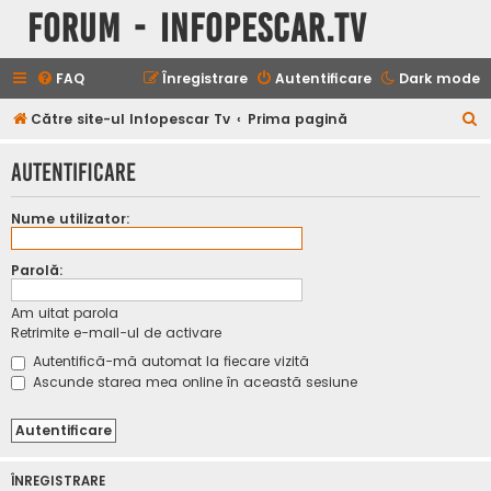
Forum - InfoPescar.Tv
FAQ
Înregistrare
Autentificare
Dark mode
C
Către site-ul Infopescar Tv
Prima pagină
ă
Autentificare
u
t
Nume utilizator:
a
r
Parolă:
e
Am uitat parola
Retrimite e-mail-ul de activare
Autentifică-mă automat la fiecare vizită
Ascunde starea mea online în această sesiune
ÎNREGISTRARE