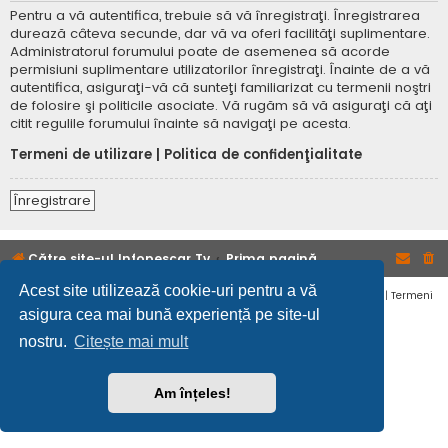
Pentru a vă autentifica, trebuie să vă înregistraţi. Înregistrarea
durează câteva secunde, dar vă va oferi facilităţi suplimentare.
Administratorul forumului poate de asemenea să acorde
permisiuni suplimentare utilizatorilor înregistraţi. Înainte de a vă
autentifica, asiguraţi-vă că sunteţi familiarizat cu termenii noştri
de folosire şi politicile asociate. Vă rugăm să vă asiguraţi că aţi
citit regulile forumului înainte să navigaţi pe acesta.
Termeni de utilizare
|
Politica de confidenţialitate
Înregistrare
Către site-ul Infopescar Tv
Prima pagină
Acest site utilizează cookie-uri pentru a vă
Confidențialitate
|
Termeni
asigura cea mai bună experiență pe site-ul
nostru.
Citește mai mult
Am înțeles!