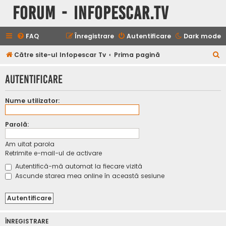
Forum - InfoPescar.Tv
FAQ
Înregistrare
Autentificare
Dark mode
C
Către site-ul Infopescar Tv
Prima pagină
ă
Autentificare
u
t
Nume utilizator:
a
r
Parolă:
e
Am uitat parola
Retrimite e-mail-ul de activare
Autentifică-mă automat la fiecare vizită
Ascunde starea mea online în această sesiune
ÎNREGISTRARE