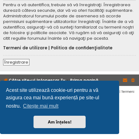
Pentru a vă autentifica, trebuie să vă înregistraţi. Înregistrarea
durează câteva secunde, dar vă va oferi facilităţi suplimentare.
Administratorul forumului poate de asemenea să acorde
permisiuni suplimentare utilizatorilor înregistraţi. Înainte de a vă
autentifica, asiguraţi-vă că sunteţi familiarizat cu termenii noştri
de folosire şi politicile asociate. Vă rugăm să vă asiguraţi că aţi
citit regulile forumului înainte să navigaţi pe acesta.
Termeni de utilizare
|
Politica de confidenţialitate
Înregistrare
Către site-ul Infopescar Tv
Prima pagină
Acest site utilizează cookie-uri pentru a vă
Confidențialitate
|
Termeni
asigura cea mai bună experiență pe site-ul
nostru.
Citește mai mult
Am înțeles!