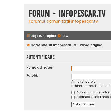
Forum - InfoPescar.Tv
Forumul comunității infopescar.tv
Legături rapide
FAQ
Către site-ul Infopescar Tv
Prima pagină
Autentificare
Nume utilizator:
Parolă:
Am uitat parola
Retrimite e-mail-ul de ac
Autentifică-mă automat
Ascunde starea mea on