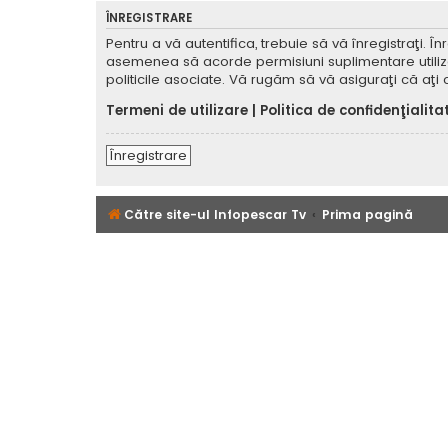
ÎNREGISTRARE
Pentru a vă autentifica, trebuie să vă înregistraţi. 
asemenea să acorde permisiuni suplimentare utilizator
politicile asociate. Vă rugăm să vă asiguraţi că aţi c
Termeni de utilizare
|
Politica de confidenţialita
Înregistrare
Către site-ul Infopescar Tv
Prima pagină