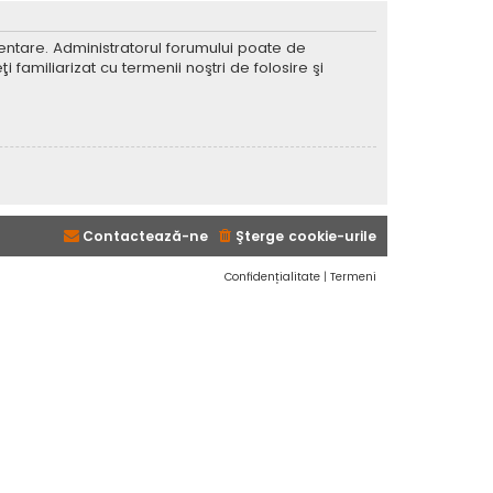
imentare. Administratorul forumului poate de
 familiarizat cu termenii noştri de folosire şi
Contactează-ne
Şterge cookie-urile
Confidențialitate
|
Termeni