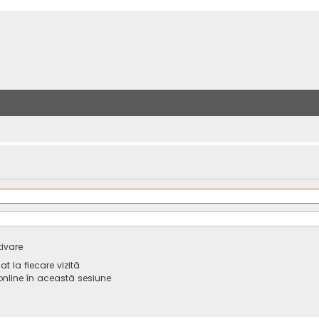
tivare
 la fiecare vizită
line în această sesiune