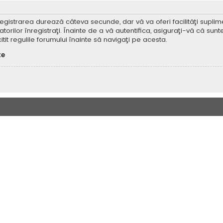
Înregistrarea durează câteva secunde, dar vă va oferi facilităţi supl
ilor înregistraţi. Înainte de a vă autentifica, asiguraţi-vă că sunteţi
itit regulile forumului înainte să navigaţi pe acesta.
te