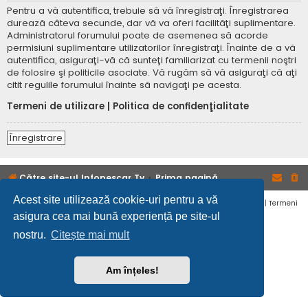
Pentru a vă autentifica, trebuie să vă înregistraţi. Înregistrarea
durează câteva secunde, dar vă va oferi facilităţi suplimentare.
Administratorul forumului poate de asemenea să acorde
permisiuni suplimentare utilizatorilor înregistraţi. Înainte de a vă
autentifica, asiguraţi-vă că sunteţi familiarizat cu termenii noştri
de folosire şi politicile asociate. Vă rugăm să vă asiguraţi că aţi
citit regulile forumului înainte să navigaţi pe acesta.
Termeni de utilizare
|
Politica de confidenţialitate
Înregistrare
Către site-ul Infopescar Tv
Prima pagină
Acest site utilizează cookie-uri pentru a vă
Confidențialitate
|
Termeni
asigura cea mai bună experiență pe site-ul
nostru.
Citește mai mult
Am înțeles!