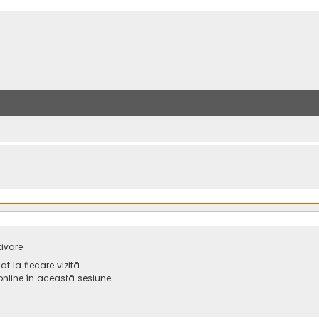
tivare
 la fiecare vizită
line în această sesiune