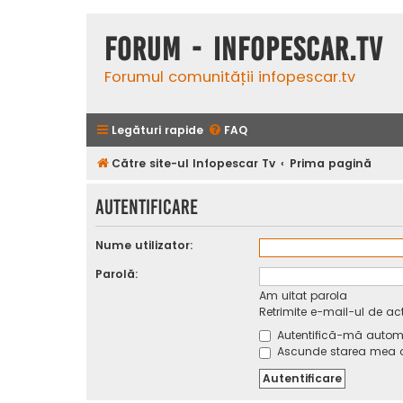
Forum - InfoPescar.Tv
Forumul comunității infopescar.tv
Legături rapide
FAQ
Către site-ul Infopescar Tv
Prima pagină
Autentificare
Nume utilizator:
Parolă:
Am uitat parola
Retrimite e-mail-ul de ac
Autentifică-mă automat
Ascunde starea mea on