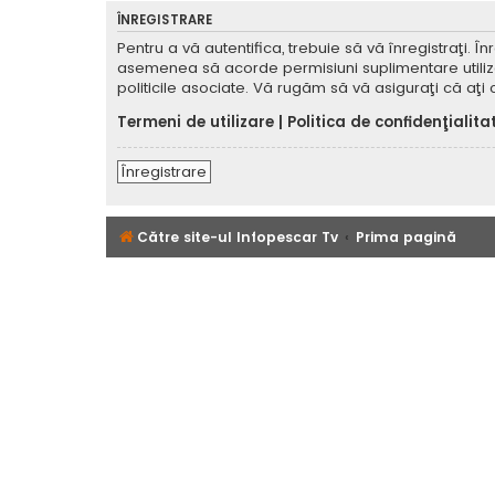
ÎNREGISTRARE
Pentru a vă autentifica, trebuie să vă înregistraţi. 
asemenea să acorde permisiuni suplimentare utilizator
politicile asociate. Vă rugăm să vă asiguraţi că aţi c
Termeni de utilizare
|
Politica de confidenţialita
Înregistrare
Către site-ul Infopescar Tv
Prima pagină