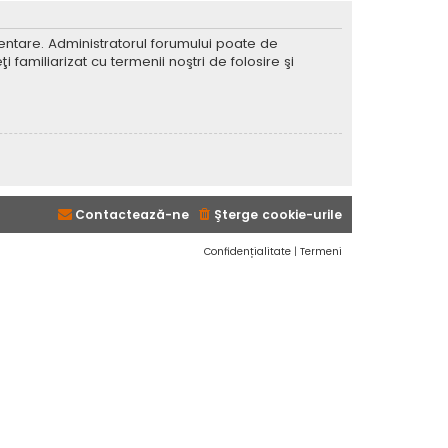
imentare. Administratorul forumului poate de
 familiarizat cu termenii noştri de folosire şi
Contactează-ne
Şterge cookie-urile
Confidențialitate
|
Termeni