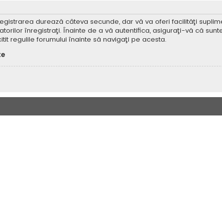
Înregistrarea durează câteva secunde, dar vă va oferi facilităţi supl
ilor înregistraţi. Înainte de a vă autentifica, asiguraţi-vă că sunteţi
itit regulile forumului înainte să navigaţi pe acesta.
te