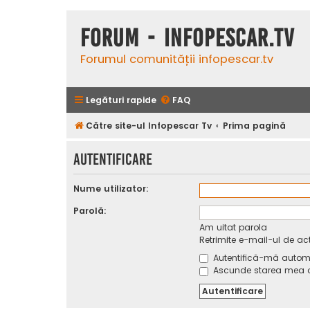
Forum - InfoPescar.Tv
Forumul comunității infopescar.tv
Legături rapide
FAQ
Către site-ul Infopescar Tv
Prima pagină
Autentificare
Nume utilizator:
Parolă:
Am uitat parola
Retrimite e-mail-ul de ac
Autentifică-mă automat
Ascunde starea mea on