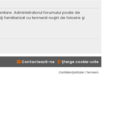
imentare. Administratorul forumului poate de
 familiarizat cu termenii noştri de folosire şi
Contactează-ne
Şterge cookie-urile
Confidențialitate
|
Termeni