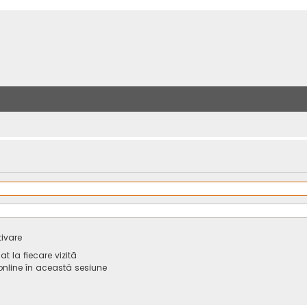
tivare
 la fiecare vizită
line în această sesiune