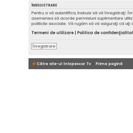
ÎNREGISTRARE
Pentru a vă autentifica, trebuie să vă înregistraţi. 
asemenea să acorde permisiuni suplimentare utilizator
politicile asociate. Vă rugăm să vă asiguraţi că aţi c
Termeni de utilizare
|
Politica de confidenţialita
Înregistrare
Către site-ul Infopescar Tv
Prima pagină