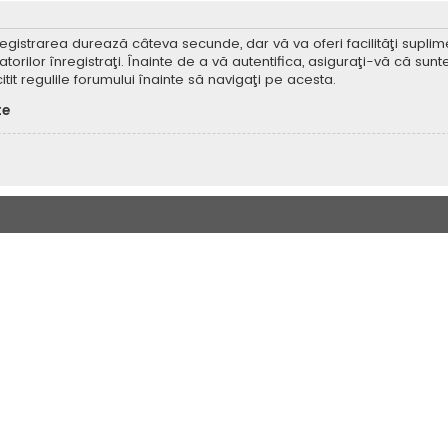
Înregistrarea durează câteva secunde, dar vă va oferi facilităţi supl
ilor înregistraţi. Înainte de a vă autentifica, asiguraţi-vă că sunteţi
itit regulile forumului înainte să navigaţi pe acesta.
te