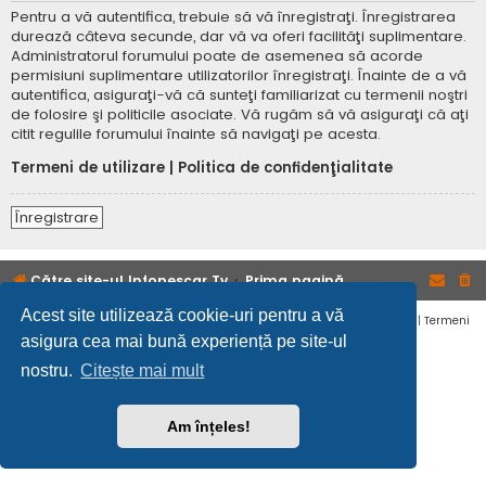
Pentru a vă autentifica, trebuie să vă înregistraţi. Înregistrarea
durează câteva secunde, dar vă va oferi facilităţi suplimentare.
Administratorul forumului poate de asemenea să acorde
permisiuni suplimentare utilizatorilor înregistraţi. Înainte de a vă
autentifica, asiguraţi-vă că sunteţi familiarizat cu termenii noştri
de folosire şi politicile asociate. Vă rugăm să vă asiguraţi că aţi
citit regulile forumului înainte să navigaţi pe acesta.
Termeni de utilizare
|
Politica de confidenţialitate
Înregistrare
Către site-ul Infopescar Tv
Prima pagină
Acest site utilizează cookie-uri pentru a vă
Confidențialitate
|
Termeni
asigura cea mai bună experiență pe site-ul
nostru.
Citește mai mult
Am înțeles!