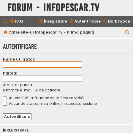
Forum - InfoPescar.Tv
FAQ
Înregistrare
Autentificare
Dark mode
C
Către site-ul Infopescar Tv
Prima pagină
ă
Autentificare
u
t
Nume utilizator:
a
r
Parolă:
e
Am uitat parola
Retrimite e-mail-ul de activare
Autentifică-mă automat la fiecare vizită
Ascunde starea mea online în această sesiune
ÎNREGISTRARE