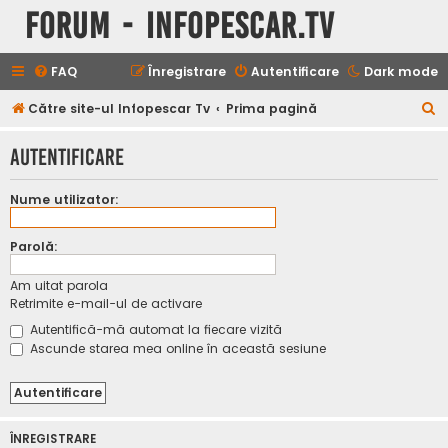
Forum - InfoPescar.Tv
FAQ
Înregistrare
Autentificare
Dark mode
C
Către site-ul Infopescar Tv
Prima pagină
ă
Autentificare
u
t
Nume utilizator:
a
r
Parolă:
e
Am uitat parola
Retrimite e-mail-ul de activare
Autentifică-mă automat la fiecare vizită
Ascunde starea mea online în această sesiune
ÎNREGISTRARE