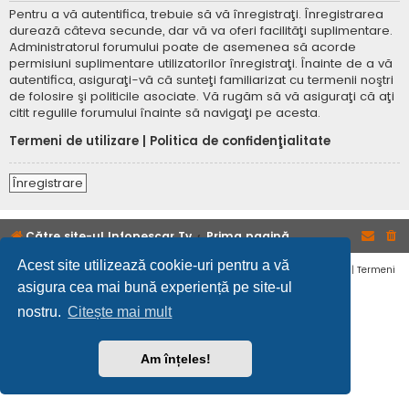
Pentru a vă autentifica, trebuie să vă înregistraţi. Înregistrarea
durează câteva secunde, dar vă va oferi facilităţi suplimentare.
Administratorul forumului poate de asemenea să acorde
permisiuni suplimentare utilizatorilor înregistraţi. Înainte de a vă
autentifica, asiguraţi-vă că sunteţi familiarizat cu termenii noştri
de folosire şi politicile asociate. Vă rugăm să vă asiguraţi că aţi
citit regulile forumului înainte să navigaţi pe acesta.
Termeni de utilizare
|
Politica de confidenţialitate
Înregistrare
Către site-ul Infopescar Tv
Prima pagină
Acest site utilizează cookie-uri pentru a vă
Confidențialitate
|
Termeni
asigura cea mai bună experiență pe site-ul
nostru.
Citește mai mult
Am înțeles!