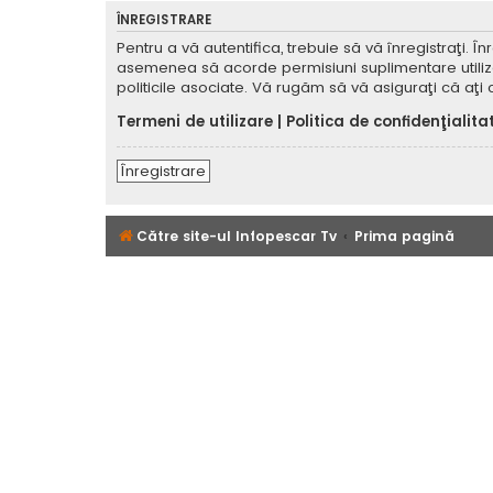
ÎNREGISTRARE
Pentru a vă autentifica, trebuie să vă înregistraţi. 
asemenea să acorde permisiuni suplimentare utilizator
politicile asociate. Vă rugăm să vă asiguraţi că aţi c
Termeni de utilizare
|
Politica de confidenţialita
Înregistrare
Către site-ul Infopescar Tv
Prima pagină