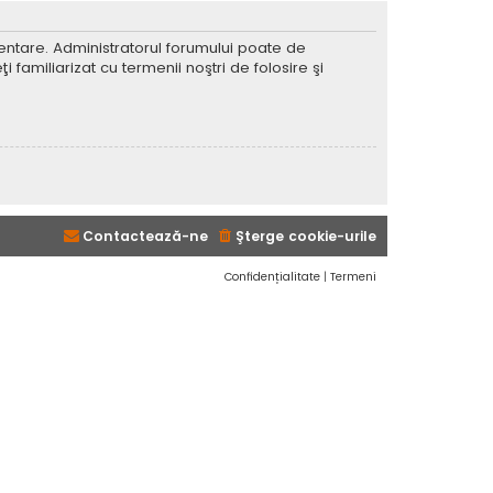
imentare. Administratorul forumului poate de
 familiarizat cu termenii noştri de folosire şi
Contactează-ne
Şterge cookie-urile
Confidențialitate
|
Termeni