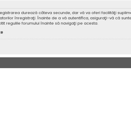
Înregistrarea durează câteva secunde, dar vă va oferi facilităţi supl
ilor înregistraţi. Înainte de a vă autentifica, asiguraţi-vă că sunteţi
itit regulile forumului înainte să navigaţi pe acesta.
te