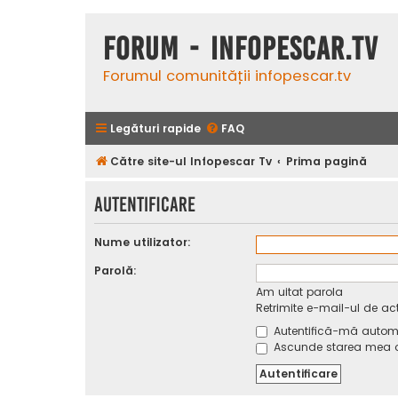
Forum - InfoPescar.Tv
Forumul comunității infopescar.tv
Legături rapide
FAQ
Către site-ul Infopescar Tv
Prima pagină
Autentificare
Nume utilizator:
Parolă:
Am uitat parola
Retrimite e-mail-ul de ac
Autentifică-mă automat
Ascunde starea mea on