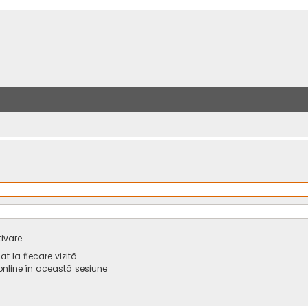
tivare
 la fiecare vizită
line în această sesiune