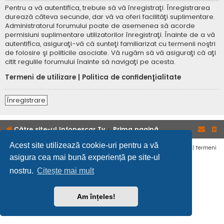
Pentru a vă autentifica, trebuie să vă înregistraţi. Înregistrarea
durează câteva secunde, dar vă va oferi facilităţi suplimentare.
Administratorul forumului poate de asemenea să acorde
permisiuni suplimentare utilizatorilor înregistraţi. Înainte de a vă
autentifica, asiguraţi-vă că sunteţi familiarizat cu termenii noştri
de folosire şi politicile asociate. Vă rugăm să vă asiguraţi că aţi
citit regulile forumului înainte să navigaţi pe acesta.
Termeni de utilizare
|
Politica de confidenţialitate
Înregistrare
Către site-ul Infopescar Tv
Prima pagină
Acest site utilizează cookie-uri pentru a vă
Confidențialitate
|
Termeni
asigura cea mai bună experiență pe site-ul
nostru.
Citește mai mult
Am înțeles!