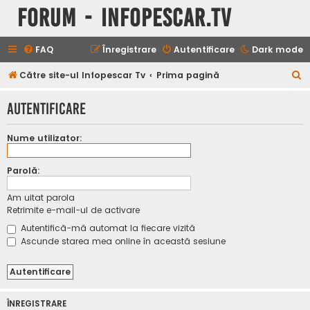
Forum - InfoPescar.Tv
FAQ
Înregistrare
Autentificare
Dark mode
C
Către site-ul Infopescar Tv
Prima pagină
ă
Autentificare
u
t
Nume utilizator:
a
r
Parolă:
e
Am uitat parola
Retrimite e-mail-ul de activare
Autentifică-mă automat la fiecare vizită
Ascunde starea mea online în această sesiune
ÎNREGISTRARE