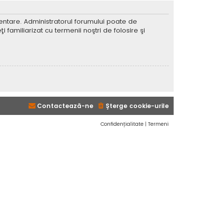
imentare. Administratorul forumului poate de
 familiarizat cu termenii noştri de folosire şi
Contactează-ne
Şterge cookie-urile
Confidențialitate
|
Termeni