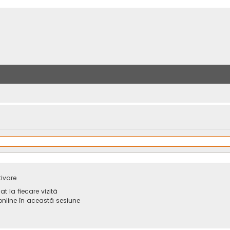
tivare
 la fiecare vizită
line în această sesiune