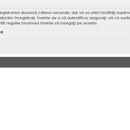
Înregistrarea durează câteva secunde, dar vă va oferi facilităţi supl
ilor înregistraţi. Înainte de a vă autentifica, asiguraţi-vă că sunteţi
itit regulile forumului înainte să navigaţi pe acesta.
te