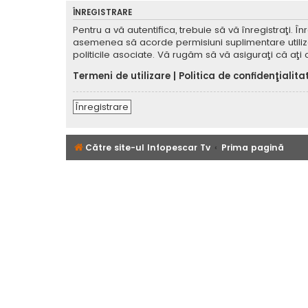
ÎNREGISTRARE
Pentru a vă autentifica, trebuie să vă înregistraţi. 
asemenea să acorde permisiuni suplimentare utilizator
politicile asociate. Vă rugăm să vă asiguraţi că aţi c
Termeni de utilizare
|
Politica de confidenţialita
Înregistrare
Către site-ul Infopescar Tv
Prima pagină