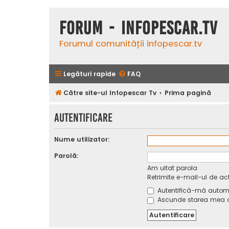
Forum - InfoPescar.Tv
Forumul comunității infopescar.tv
Legături rapide
FAQ
Către site-ul Infopescar Tv
Prima pagină
Autentificare
Nume utilizator:
Parolă:
Am uitat parola
Retrimite e-mail-ul de ac
Autentifică-mă automat
Ascunde starea mea on