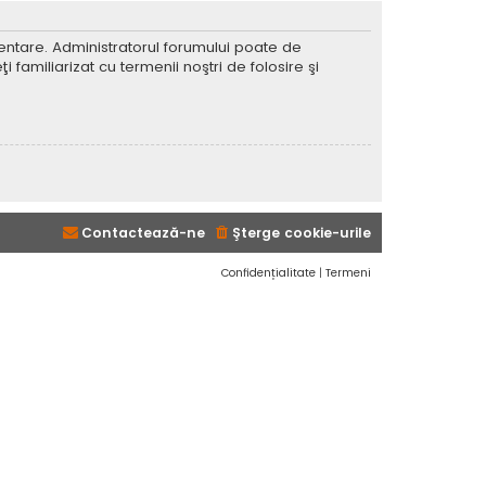
imentare. Administratorul forumului poate de
 familiarizat cu termenii noştri de folosire şi
Contactează-ne
Şterge cookie-urile
Confidențialitate
|
Termeni