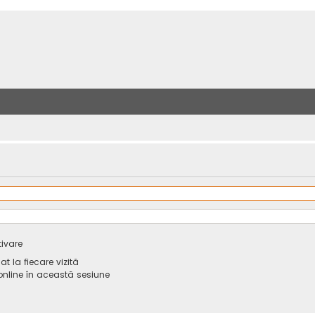
tivare
 la fiecare vizită
line în această sesiune