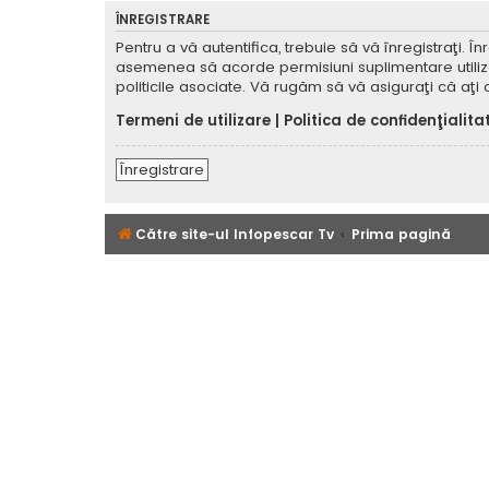
ÎNREGISTRARE
Pentru a vă autentifica, trebuie să vă înregistraţi. 
asemenea să acorde permisiuni suplimentare utilizator
politicile asociate. Vă rugăm să vă asiguraţi că aţi c
Termeni de utilizare
|
Politica de confidenţialita
Înregistrare
Către site-ul Infopescar Tv
Prima pagină