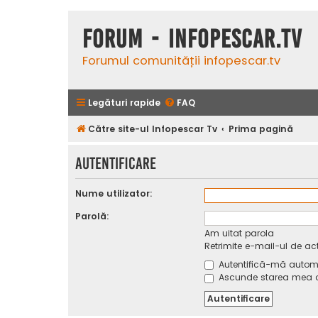
Forum - InfoPescar.Tv
Forumul comunității infopescar.tv
Legături rapide
FAQ
Către site-ul Infopescar Tv
Prima pagină
Autentificare
Nume utilizator:
Parolă:
Am uitat parola
Retrimite e-mail-ul de ac
Autentifică-mă automat
Ascunde starea mea on