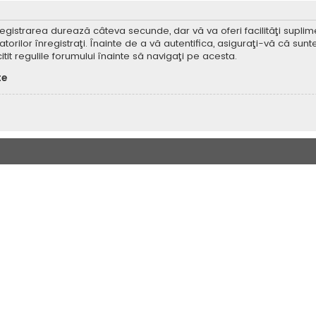
Înregistrarea durează câteva secunde, dar vă va oferi facilităţi supl
ilor înregistraţi. Înainte de a vă autentifica, asiguraţi-vă că sunteţi
itit regulile forumului înainte să navigaţi pe acesta.
te