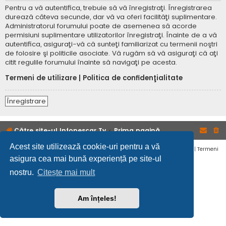
Pentru a vă autentifica, trebuie să vă înregistraţi. Înregistrarea
durează câteva secunde, dar vă va oferi facilităţi suplimentare.
Administratorul forumului poate de asemenea să acorde
permisiuni suplimentare utilizatorilor înregistraţi. Înainte de a vă
autentifica, asiguraţi-vă că sunteţi familiarizat cu termenii noştri
de folosire şi politicile asociate. Vă rugăm să vă asiguraţi că aţi
citit regulile forumului înainte să navigaţi pe acesta.
Termeni de utilizare
|
Politica de confidenţialitate
Înregistrare
Către site-ul Infopescar Tv
Prima pagină
Acest site utilizează cookie-uri pentru a vă
Confidențialitate
|
Termeni
asigura cea mai bună experiență pe site-ul
nostru.
Citește mai mult
Am înțeles!