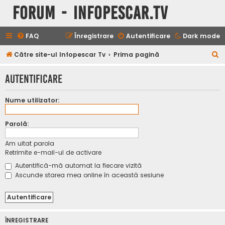
Forum - InfoPescar.Tv
FAQ
Înregistrare
Autentificare
Dark mode
C
Către site-ul Infopescar Tv
Prima pagină
ă
Autentificare
u
t
Nume utilizator:
a
r
Parolă:
e
Am uitat parola
Retrimite e-mail-ul de activare
Autentifică-mă automat la fiecare vizită
Ascunde starea mea online în această sesiune
ÎNREGISTRARE