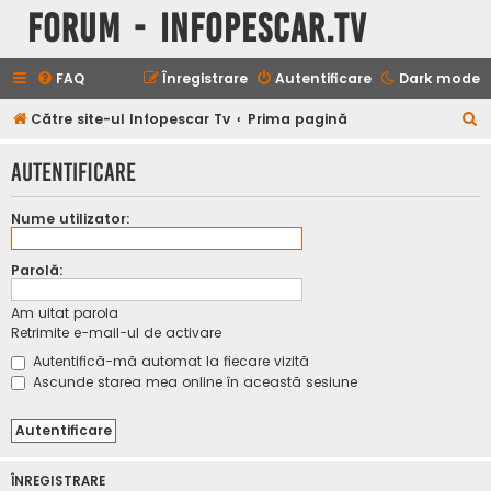
Forum - InfoPescar.Tv
FAQ
Înregistrare
Autentificare
Dark mode
C
Către site-ul Infopescar Tv
Prima pagină
ă
Autentificare
u
t
Nume utilizator:
a
r
Parolă:
e
Am uitat parola
Retrimite e-mail-ul de activare
Autentifică-mă automat la fiecare vizită
Ascunde starea mea online în această sesiune
ÎNREGISTRARE