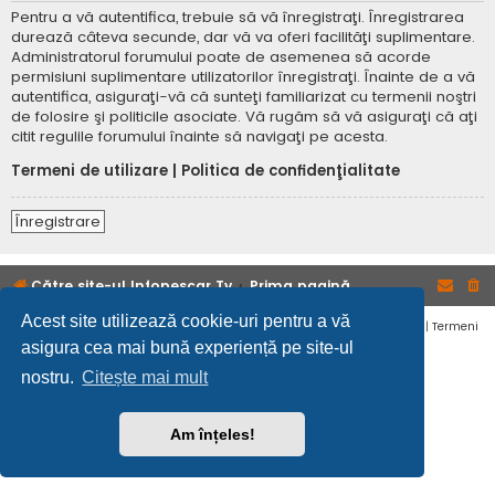
Pentru a vă autentifica, trebuie să vă înregistraţi. Înregistrarea
durează câteva secunde, dar vă va oferi facilităţi suplimentare.
Administratorul forumului poate de asemenea să acorde
permisiuni suplimentare utilizatorilor înregistraţi. Înainte de a vă
autentifica, asiguraţi-vă că sunteţi familiarizat cu termenii noştri
de folosire şi politicile asociate. Vă rugăm să vă asiguraţi că aţi
citit regulile forumului înainte să navigaţi pe acesta.
Termeni de utilizare
|
Politica de confidenţialitate
Înregistrare
Către site-ul Infopescar Tv
Prima pagină
Acest site utilizează cookie-uri pentru a vă
Confidențialitate
|
Termeni
asigura cea mai bună experiență pe site-ul
nostru.
Citește mai mult
Am înțeles!