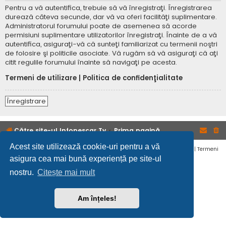
Pentru a vă autentifica, trebuie să vă înregistraţi. Înregistrarea
durează câteva secunde, dar vă va oferi facilităţi suplimentare.
Administratorul forumului poate de asemenea să acorde
permisiuni suplimentare utilizatorilor înregistraţi. Înainte de a vă
autentifica, asiguraţi-vă că sunteţi familiarizat cu termenii noştri
de folosire şi politicile asociate. Vă rugăm să vă asiguraţi că aţi
citit regulile forumului înainte să navigaţi pe acesta.
Termeni de utilizare
|
Politica de confidenţialitate
Înregistrare
Către site-ul Infopescar Tv
Prima pagină
Acest site utilizează cookie-uri pentru a vă
Confidențialitate
|
Termeni
asigura cea mai bună experiență pe site-ul
nostru.
Citește mai mult
Am înțeles!