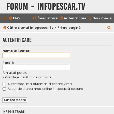
Forum - InfoPescar.Tv
FAQ
Înregistrare
Autentificare
Dark mode
C
Către site-ul Infopescar Tv
Prima pagină
ă
Autentificare
u
t
Nume utilizator:
a
r
Parolă:
e
Am uitat parola
Retrimite e-mail-ul de activare
Autentifică-mă automat la fiecare vizită
Ascunde starea mea online în această sesiune
ÎNREGISTRARE