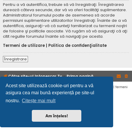
Pentru a vă autentifica, trebuie să vă înregistraţi. Înregistrarea
durează câteva secunde, dar vă va oferi facilităţi suplimentare.
Administratorul forumului poate de asemenea să acorde
permisiuni suplimentare utilizatorilor înregistraţi. Înainte de a vă
autentifica, asiguraţi-vă că sunteţi familiarizat cu termenii noştri
de folosire şi politicile asociate. Vă rugăm să vă asiguraţi că aţi
citit regulile forumului înainte să navigaţi pe acesta.
Termeni de utilizare
|
Politica de confidenţialitate
Înregistrare
Către site-ul Infopescar Tv
Prima pagină
Acest site utilizează cookie-uri pentru a vă
Confidențialitate
|
Termeni
asigura cea mai bună experiență pe site-ul
nostru.
Citește mai mult
Am înțeles!