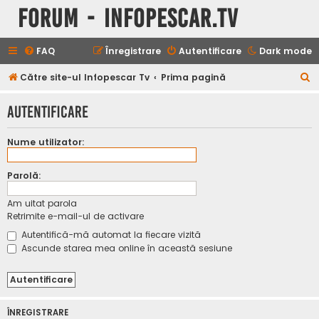
Forum - InfoPescar.Tv
FAQ
Înregistrare
Autentificare
Dark mode
C
Către site-ul Infopescar Tv
Prima pagină
ă
Autentificare
u
t
Nume utilizator:
a
r
Parolă:
e
Am uitat parola
Retrimite e-mail-ul de activare
Autentifică-mă automat la fiecare vizită
Ascunde starea mea online în această sesiune
ÎNREGISTRARE