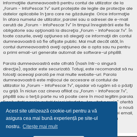
Informaţiile dumneavoastră pentru contul de utilizator de la
„Forum - InfoPescar.Tv” sunt protejate de legile de protecţie ale
datelor aplicabile în ţara care ne găzduieşte. Orice informaţie
în afara numelui de utilizator, parolei sau a adresei de e-mail
cerută de „Forum - InfoPescar.Tv” în timpul înregistrării este fie
obligatorie sau opţională la discreţia „Forum - InfoPescar.Tv”. În
toate cazurile, aveţi opţiunea să alegeţi ce informaţii din contul
dumneavoastră să fie afişate public. Mai mult decât atât, în
contul dumneavoastră aveţi opţiunea de a opta sau nu pentru
a primi email-uri generate automat de software-ul phpBB.
Parola dumneavoastră este cifrată (hash într-o singură
direcţie), aşadar este securizată. Totuşi, este recomandat să nu
folosiţi aceeaşi parolă pe mai multe website-uri. Parola
dumneavoastră este mijlocul de accesare al contului de
utilizator la „Forum - InfoPescar.Tv”, aşadar vă rugăm să o păziţi
cu grijă. În niciun caz cineva afiliat cu „Forum - InfoPescar.Tv”,
phpBB sau o terţă parte nu vă poate cere în mod legitim parola.
Dacă uitaţi parola, puteţi folosi interfaţa „Am uitat parola” oferită
de software-ul phpBB. Această procedură vă va genera o nouă
Acest site utilizează cookie-uri pentru a vă
parolă prin transmiterea numelui de utilizator şi a adresei email,
asigura cea mai bună experiență pe site-ul
apoi software-ul phpBB va genera o nouă parolă pentru
accesarea contului dumneavoastră.
nostru.
Citește mai mult