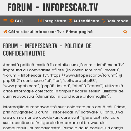
Forum - InfoPescar.Tv
FAQ
Înregistrare
Autentificare
Dark mode
C
Către site-ul Infopescar Tv
Prima pagină
ă
Forum - InfoPescar.Tv - Politica de
u
confidenţialitate
t
a
Această politică explică în detaliu cum „Forum - InfoPescar.Tv”
r
împreună cu companiile afliate (în continuare “noi”, “nostru”,
“Forum - InfoPescar.Tv”, “https://www.infopescar.tv/forum”) şi
e
phpBB (în continuare “ei”, “lor”, “software phpBB”,
“www.phpbb.com”, “phpBB Limited”, “phpBB Teams”) utilizează
orice informaţie colectată în timpul fiecărei sesiuni utilizate de
dumneavoastră (denumită în continuare „informaţiile”).
Informaţiile dumneavoastră sunt colectate prin două căi. Prima,
prin navigharea „Forum - InfoPescar.Tv” software-ul phpBB va
crea un număr de cookie-uri, care sunt fişiere text mici care
sunt descărcate în fişierele temporare al browserului
computerului dumneavoastră. Primele două cookie-uri conţin