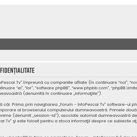
fidenţialitate
oPescar.Tv” împreună cu companiile afliate (în continuare “noi”, “nos
tinuare “ei”, “lor”, “software phpBB”, “www.phpbb.com”, “phpBB Limit
mneavoastră (denumită în continuare „informaţiile”).
ă căi. Prima, prin navigharea „Forum - InfoPescar.Tv” software-ul p
temporare al browserului computerului dumneavoastră. Primele două co
 anonime (denumit „session-id”), asociate automat dumneavoastră de 
r.Tv” şi este folosit pentru a stoca informaţii despre ce subiecte aţ