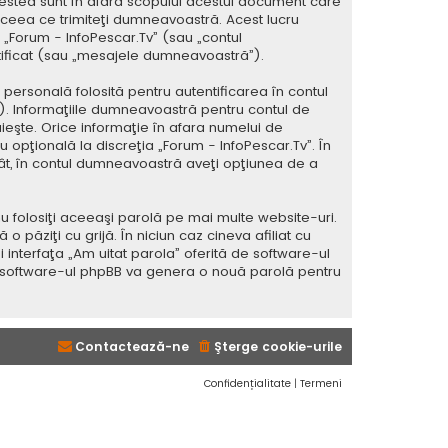
estea sunt în afara scopului acestui document care
 ceea ce trimiteţi dumneavoastră. Acest lucru
a „Forum - InfoPescar.Tv” (sau „contul
tificat (sau „mesajele dumneavoastră”).
ersonală folosită pentru autentificarea în contul
 Informaţiile dumneavoastră pentru contul de
uieşte. Orice informaţie în afara numelui de
au opţională la discreţia „Forum - InfoPescar.Tv”. În
atât, în contul dumneavoastră aveţi opţiunea de a
u folosiţi aceeaşi parolă pe mai multe website-uri.
 păziţi cu grijă. În niciun caz cineva afiliat cu
 interfaţa „Am uitat parola” oferită de software-ul
i software-ul phpBB va genera o nouă parolă pentru
Contactează-ne
Şterge cookie-urile
Confidențialitate
|
Termeni