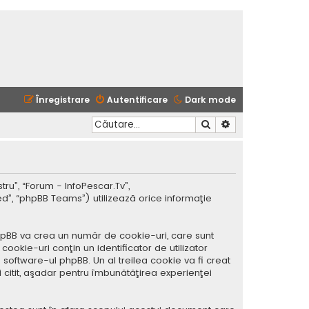
Înregistrare
Autentificare
Dark mode
Căutare
Căutare avansată
tru”, “Forum - InfoPescar.Tv”,
ed”, “phpBB Teams”) utilizează orice informaţie
hpBB va crea un număr de cookie-uri, care sunt
okie-uri conţin un identificator de utilizator
software-ul phpBB. Un al treilea cookie va fi creat
i citit, aşadar pentru îmbunătăţirea experienţei