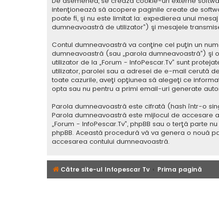
De asemenea, se crează cookie-uri externe softwar
intenţionează să acopere paginile create de softwa
poate fi, şi nu este limitat la: expedierea unui mes
dumneavoastră de utilizator”) şi mesajele transmi
Contul dumneavoastră va conţine cel puţin un nume i
dumneavoastră (sau „parola dumneavoastră”) şi o 
utilizator de la „Forum - InfoPescar.Tv” sunt protej
utilizator, parolei sau a adresei de e-mail cerută de 
toate cazurile, aveţi opţiunea să alegeţi ce inform
opta sau nu pentru a primi email-uri generate aut
Parola dumneavoastră este cifrată (hash într-o sing
Parola dumneavoastră este mijlocul de accesare al co
„Forum - InfoPescar.Tv”, phpBB sau o terţă parte nu 
phpBB. Această procedură vă va genera o nouă paro
accesarea contului dumneavoastră.
Către site-ul Infopescar Tv
Prima pagină