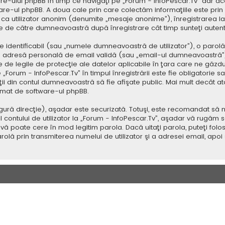
e-ului phpBB în timp ce navigaţi pe „Forum - InfoPescar.Tv” dar ac
re-ul phpBB. A doua cale prin care colectăm informaţiile este prin
aj ca utilizator anonim (denumite „mesaje anonime”), înregistrarea l
se de către dumneavoastră după înregistrare cât timp sunteţi auten
dentificabil (sau „numele dumneavoastră de utilizator”), o parolă p
adresă personală de email validă (sau „email-ul dumneavoastră”).
ate de legile de protecţie ale datelor aplicabile în ţara care ne găzd
„Forum - InfoPescar.Tv” în timpul înregistrării este fie obligatorie s
aţii din contul dumneavoastră să fie afişate public. Mai mult decât 
omat de software-ul phpBB.
ură direcţie), aşadar este securizată. Totuşi, este recomandat să n
ntului de utilizator la „Forum - InfoPescar.Tv”, aşadar vă rugăm să o
vă poate cere în mod legitim parola. Dacă uitaţi parola, puteţi folosi
lă prin transmiterea numelui de utilizator şi a adresei email, apo