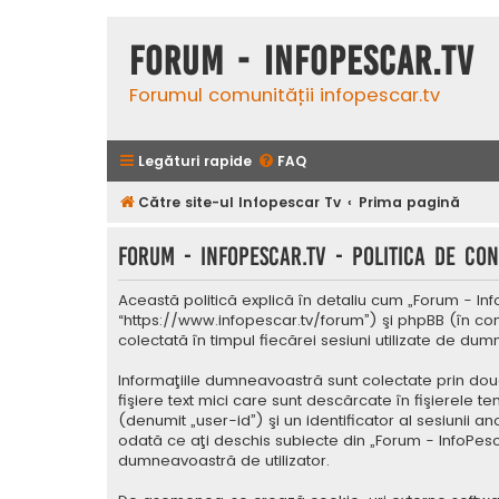
Forum - InfoPescar.Tv
Forumul comunității infopescar.tv
Legături rapide
FAQ
Către site-ul Infopescar Tv
Prima pagină
Forum - InfoPescar.Tv - Politica de con
Această politică explică în detaliu cum „Forum - Inf
“https://www.infopescar.tv/forum”) şi phpBB (în con
colectată în timpul fiecărei sesiuni utilizate de du
Informaţiile dumneavoastră sunt colectate prin dou
fişiere text mici care sunt descărcate în fişierele 
(denumit „user-id”) şi un identificator al sesiunii
odată ce aţi deschis subiecte din „Forum - InfoPesca
dumneavoastră de utilizator.