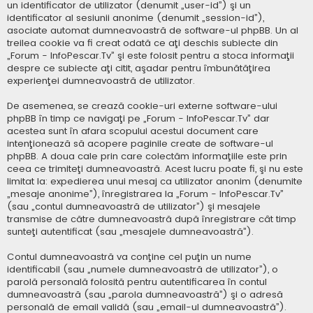
un identificator de utilizator (denumit „user-id”) şi un
identificator al sesiunii anonime (denumit „session-id”),
asociate automat dumneavoastră de software-ul phpBB. Un al
treilea cookie va fi creat odată ce aţi deschis subiecte din
„Forum - InfoPescar.Tv” şi este folosit pentru a stoca informaţii
despre ce subiecte aţi citit, aşadar pentru îmbunătăţirea
experienţei dumneavoastră de utilizator.
De asemenea, se crează cookie-uri externe software-ului
phpBB în timp ce navigaţi pe „Forum - InfoPescar.Tv” dar
acestea sunt în afara scopului acestui document care
intenţionează să acopere paginile create de software-ul
phpBB. A doua cale prin care colectăm informaţiile este prin
ceea ce trimiteţi dumneavoastră. Acest lucru poate fi, şi nu este
limitat la: expedierea unui mesaj ca utilizator anonim (denumite
„mesaje anonime”), înregistrarea la „Forum - InfoPescar.Tv”
(sau „contul dumneavoastră de utilizator”) şi mesajele
transmise de către dumneavoastră după înregistrare cât timp
sunteţi autentificat (sau „mesajele dumneavoastră”).
Contul dumneavoastră va conţine cel puţin un nume
identificabil (sau „numele dumneavoastră de utilizator”), o
parolă personală folosită pentru autentificarea în contul
dumneavoastră (sau „parola dumneavoastră”) şi o adresă
personală de email validă (sau „email-ul dumneavoastră”).