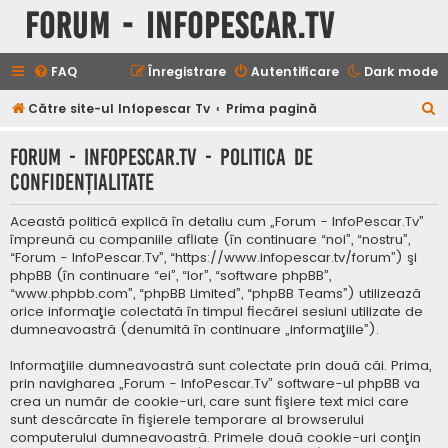
Forum - InfoPescar.Tv
FAQ
Înregistrare
Autentificare
Dark mode
C
Către site-ul Infopescar Tv
Prima pagină
ă
Forum - InfoPescar.Tv - Politica de
u
confidenţialitate
t
a
Această politică explică în detaliu cum „Forum - InfoPescar.Tv”
r
împreună cu companiile afliate (în continuare “noi”, “nostru”,
“Forum - InfoPescar.Tv”, “https://www.infopescar.tv/forum”) şi
e
phpBB (în continuare “ei”, “lor”, “software phpBB”,
“www.phpbb.com”, “phpBB Limited”, “phpBB Teams”) utilizează
orice informaţie colectată în timpul fiecărei sesiuni utilizate de
dumneavoastră (denumită în continuare „informaţiile”).
Informaţiile dumneavoastră sunt colectate prin două căi. Prima,
prin navigharea „Forum - InfoPescar.Tv” software-ul phpBB va
crea un număr de cookie-uri, care sunt fişiere text mici care
sunt descărcate în fişierele temporare al browserului
computerului dumneavoastră. Primele două cookie-uri conţin