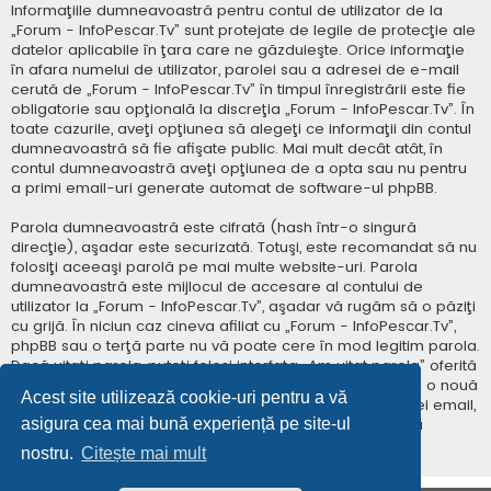
Informaţiile dumneavoastră pentru contul de utilizator de la
„Forum - InfoPescar.Tv” sunt protejate de legile de protecţie ale
datelor aplicabile în ţara care ne găzduieşte. Orice informaţie
în afara numelui de utilizator, parolei sau a adresei de e-mail
cerută de „Forum - InfoPescar.Tv” în timpul înregistrării este fie
obligatorie sau opţională la discreţia „Forum - InfoPescar.Tv”. În
toate cazurile, aveţi opţiunea să alegeţi ce informaţii din contul
dumneavoastră să fie afişate public. Mai mult decât atât, în
contul dumneavoastră aveţi opţiunea de a opta sau nu pentru
a primi email-uri generate automat de software-ul phpBB.
Parola dumneavoastră este cifrată (hash într-o singură
direcţie), aşadar este securizată. Totuşi, este recomandat să nu
folosiţi aceeaşi parolă pe mai multe website-uri. Parola
dumneavoastră este mijlocul de accesare al contului de
utilizator la „Forum - InfoPescar.Tv”, aşadar vă rugăm să o păziţi
cu grijă. În niciun caz cineva afiliat cu „Forum - InfoPescar.Tv”,
phpBB sau o terţă parte nu vă poate cere în mod legitim parola.
Dacă uitaţi parola, puteţi folosi interfaţa „Am uitat parola” oferită
de software-ul phpBB. Această procedură vă va genera o nouă
Acest site utilizează cookie-uri pentru a vă
parolă prin transmiterea numelui de utilizator şi a adresei email,
asigura cea mai bună experiență pe site-ul
apoi software-ul phpBB va genera o nouă parolă pentru
accesarea contului dumneavoastră.
nostru.
Citește mai mult