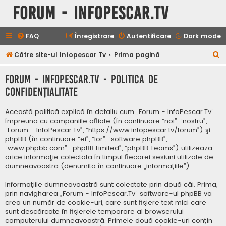
Forum - InfoPescar.Tv
FAQ
Înregistrare
Autentificare
Dark mode
C
Către site-ul Infopescar Tv
Prima pagină
ă
Forum - InfoPescar.Tv - Politica de
u
confidenţialitate
t
a
Această politică explică în detaliu cum „Forum - InfoPescar.Tv”
r
împreună cu companiile afliate (în continuare “noi”, “nostru”,
“Forum - InfoPescar.Tv”, “https://www.infopescar.tv/forum”) şi
e
phpBB (în continuare “ei”, “lor”, “software phpBB”,
“www.phpbb.com”, “phpBB Limited”, “phpBB Teams”) utilizează
orice informaţie colectată în timpul fiecărei sesiuni utilizate de
dumneavoastră (denumită în continuare „informaţiile”).
Informaţiile dumneavoastră sunt colectate prin două căi. Prima,
prin navigharea „Forum - InfoPescar.Tv” software-ul phpBB va
crea un număr de cookie-uri, care sunt fişiere text mici care
sunt descărcate în fişierele temporare al browserului
computerului dumneavoastră. Primele două cookie-uri conţin