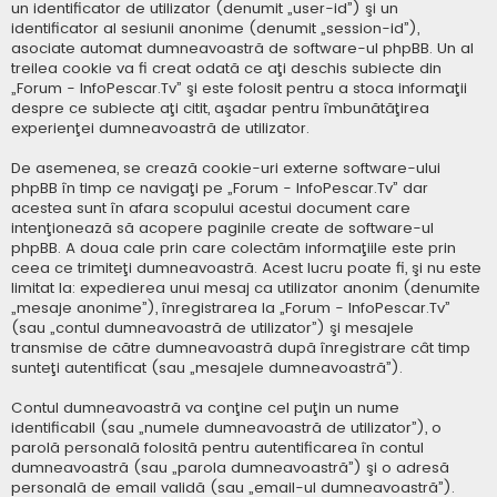
un identificator de utilizator (denumit „user-id”) şi un
identificator al sesiunii anonime (denumit „session-id”),
asociate automat dumneavoastră de software-ul phpBB. Un al
treilea cookie va fi creat odată ce aţi deschis subiecte din
„Forum - InfoPescar.Tv” şi este folosit pentru a stoca informaţii
despre ce subiecte aţi citit, aşadar pentru îmbunătăţirea
experienţei dumneavoastră de utilizator.
De asemenea, se crează cookie-uri externe software-ului
phpBB în timp ce navigaţi pe „Forum - InfoPescar.Tv” dar
acestea sunt în afara scopului acestui document care
intenţionează să acopere paginile create de software-ul
phpBB. A doua cale prin care colectăm informaţiile este prin
ceea ce trimiteţi dumneavoastră. Acest lucru poate fi, şi nu este
limitat la: expedierea unui mesaj ca utilizator anonim (denumite
„mesaje anonime”), înregistrarea la „Forum - InfoPescar.Tv”
(sau „contul dumneavoastră de utilizator”) şi mesajele
transmise de către dumneavoastră după înregistrare cât timp
sunteţi autentificat (sau „mesajele dumneavoastră”).
Contul dumneavoastră va conţine cel puţin un nume
identificabil (sau „numele dumneavoastră de utilizator”), o
parolă personală folosită pentru autentificarea în contul
dumneavoastră (sau „parola dumneavoastră”) şi o adresă
personală de email validă (sau „email-ul dumneavoastră”).