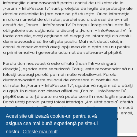
Informaţiile dumneavoastră pentru contul de utilizator de la
„Forum - InfoPescar.Tv” sunt protejate de legile de protecţie ale
datelor aplicabile în ţara care ne găzduieşte. Orice informaţie
în afara numelui de utilizator, parolei sau a adresei de e-mail
cerută de „Forum - InfoPescar.Tv” în timpul înregistrării este fie
obligatorie sau opţională la discreţia „Forum - InfoPescar.Tv”. În
toate cazurile, aveţi opţiunea să alegeţi ce informaţii din contul
dumneavoastră să fie afişate public. Mai mult decât atât, în
contul dumneavoastră aveţi opţiunea de a opta sau nu pentru
a primi email-uri generate automat de software-ul phpBB.
Parola dumneavoastră este cifrată (hash într-o singură
direcţie), aşadar este securizată. Totuşi, este recomandat să nu
folosiţi aceeaşi parolă pe mai multe website-uri. Parola
dumneavoastră este mijlocul de accesare al contului de
utilizator la „Forum - InfoPescar.Tv”, aşadar vă rugăm să o păziţi
cu grijă. În niciun caz cineva afiliat cu „Forum - InfoPescar.Tv”,
phpBB sau o terţă parte nu vă poate cere în mod legitim parola.
Dacă uitaţi parola, puteţi folosi interfaţa „Am uitat parola” oferită
de software-ul phpBB. Această procedură vă va genera o nouă
parolă prin transmiterea numelui de utilizator şi a adresei email,
Acest site utilizează cookie-uri pentru a vă
apoi software-ul phpBB va genera o nouă parolă pentru
asigura cea mai bună experiență pe site-ul
accesarea contului dumneavoastră.
nostru.
Citește mai mult