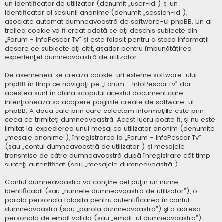
un identificator de utilizator (denumit „user-id”) şi un
identificator al sesiunii anonime (denumit „session-id”),
asociate automat dumneavoastră de software-ul phpBB. Un al
treilea cookie va fi creat odată ce aţi deschis subiecte din
„Forum - InfoPescar.Tv” şi este folosit pentru a stoca informaţii
despre ce subiecte aţi citit, aşadar pentru îmbunătăţirea
experienţei dumneavoastră de utilizator.
De asemenea, se crează cookie-uri externe software-ului
phpBB în timp ce navigaţi pe „Forum - InfoPescar.Tv” dar
acestea sunt în afara scopului acestui document care
intenţionează să acopere paginile create de software-ul
phpBB. A doua cale prin care colectăm informaţiile este prin
ceea ce trimiteţi dumneavoastră. Acest lucru poate fi, şi nu este
limitat la: expedierea unui mesaj ca utilizator anonim (denumite
„mesaje anonime”), înregistrarea la „Forum - InfoPescar.Tv”
(sau „contul dumneavoastră de utilizator”) şi mesajele
transmise de către dumneavoastră după înregistrare cât timp
sunteţi autentificat (sau „mesajele dumneavoastră”).
Contul dumneavoastră va conţine cel puţin un nume
identificabil (sau „numele dumneavoastră de utilizator”), o
parolă personală folosită pentru autentificarea în contul
dumneavoastră (sau „parola dumneavoastră”) şi o adresă
personală de email validă (sau „email-ul dumneavoastră”).