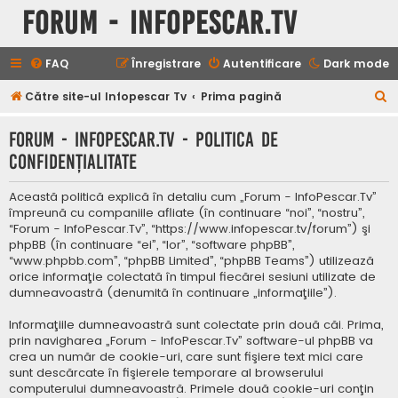
Forum - InfoPescar.Tv
FAQ
Înregistrare
Autentificare
Dark mode
C
Către site-ul Infopescar Tv
Prima pagină
ă
Forum - InfoPescar.Tv - Politica de
u
confidenţialitate
t
a
Această politică explică în detaliu cum „Forum - InfoPescar.Tv”
r
împreună cu companiile afliate (în continuare “noi”, “nostru”,
“Forum - InfoPescar.Tv”, “https://www.infopescar.tv/forum”) şi
e
phpBB (în continuare “ei”, “lor”, “software phpBB”,
“www.phpbb.com”, “phpBB Limited”, “phpBB Teams”) utilizează
orice informaţie colectată în timpul fiecărei sesiuni utilizate de
dumneavoastră (denumită în continuare „informaţiile”).
Informaţiile dumneavoastră sunt colectate prin două căi. Prima,
prin navigharea „Forum - InfoPescar.Tv” software-ul phpBB va
crea un număr de cookie-uri, care sunt fişiere text mici care
sunt descărcate în fişierele temporare al browserului
computerului dumneavoastră. Primele două cookie-uri conţin