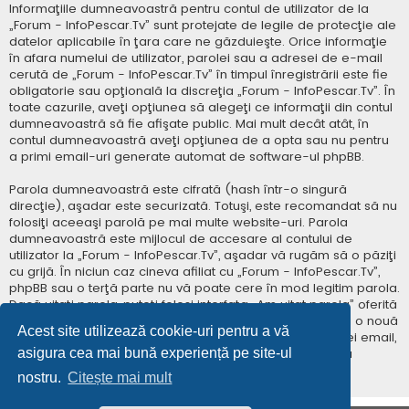
Informaţiile dumneavoastră pentru contul de utilizator de la
„Forum - InfoPescar.Tv” sunt protejate de legile de protecţie ale
datelor aplicabile în ţara care ne găzduieşte. Orice informaţie
în afara numelui de utilizator, parolei sau a adresei de e-mail
cerută de „Forum - InfoPescar.Tv” în timpul înregistrării este fie
obligatorie sau opţională la discreţia „Forum - InfoPescar.Tv”. În
toate cazurile, aveţi opţiunea să alegeţi ce informaţii din contul
dumneavoastră să fie afişate public. Mai mult decât atât, în
contul dumneavoastră aveţi opţiunea de a opta sau nu pentru
a primi email-uri generate automat de software-ul phpBB.
Parola dumneavoastră este cifrată (hash într-o singură
direcţie), aşadar este securizată. Totuşi, este recomandat să nu
folosiţi aceeaşi parolă pe mai multe website-uri. Parola
dumneavoastră este mijlocul de accesare al contului de
utilizator la „Forum - InfoPescar.Tv”, aşadar vă rugăm să o păziţi
cu grijă. În niciun caz cineva afiliat cu „Forum - InfoPescar.Tv”,
phpBB sau o terţă parte nu vă poate cere în mod legitim parola.
Dacă uitaţi parola, puteţi folosi interfaţa „Am uitat parola” oferită
de software-ul phpBB. Această procedură vă va genera o nouă
Acest site utilizează cookie-uri pentru a vă
parolă prin transmiterea numelui de utilizator şi a adresei email,
asigura cea mai bună experiență pe site-ul
apoi software-ul phpBB va genera o nouă parolă pentru
accesarea contului dumneavoastră.
nostru.
Citește mai mult