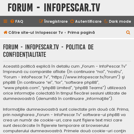
Forum - InfoPescar.Tv
FAQ
Înregistrare
Autentificare
Dark mode
C
Către site-ul Infopescar Tv
Prima pagină
ă
Forum - InfoPescar.Tv - Politica de
u
confidenţialitate
t
a
Această politică explică în detaliu cum „Forum - InfoPescar.Tv”
r
împreună cu companiile afliate (în continuare “noi”, “nostru”,
“Forum - InfoPescar.Tv”, “https://www.infopescar.tv/forum”) şi
e
phpBB (în continuare “ei”, “lor”, “software phpBB”,
“www.phpbb.com”, “phpBB Limited”, “phpBB Teams”) utilizează
orice informaţie colectată în timpul fiecărei sesiuni utilizate de
dumneavoastră (denumită în continuare „informaţiile”).
Informaţiile dumneavoastră sunt colectate prin două căi. Prima,
prin navigharea „Forum - InfoPescar.Tv” software-ul phpBB va
crea un număr de cookie-uri, care sunt fişiere text mici care
sunt descărcate în fişierele temporare al browserului
computerului dumneavoastră. Primele două cookie-uri conţin