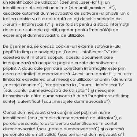
un identificator de utilizator (denumit „user-id”) şi un
identificator al sesiunii anonime (denumit „session-id”),
asociate automat dumneavoastră de software-ul phpBB. Un al
treilea cookie va fi creat odată ce aţi deschis subiecte din
„Forum - InfoPescar.Tv” şi este folosit pentru a stoca informaţii
despre ce subiecte aţi citit, aşadar pentru îmbunătăţirea
experienţei dumneavoastră de utilizator.
De asemenea, se crează cookie-uri externe software-ului
phpBB în timp ce navigaţi pe „Forum - InfoPescar.Tv” dar
acestea sunt în afara scopului acestui document care
intenţionează să acopere paginile create de software-ul
phpBB. A doua cale prin care colectăm informaţiile este prin
ceea ce trimiteţi dumneavoastră. Acest lucru poate fi, şi nu este
limitat la: expedierea unui mesaj ca utilizator anonim (denumite
„mesaje anonime”), înregistrarea la „Forum - InfoPescar.Tv”
(sau „contul dumneavoastră de utilizator”) şi mesajele
transmise de către dumneavoastră după înregistrare cât timp
sunteţi autentificat (sau „mesajele dumneavoastră”).
Contul dumneavoastră va conţine cel puţin un nume
identificabil (sau „numele dumneavoastră de utilizator”), o
parolă personală folosită pentru autentificarea în contul
dumneavoastră (sau „parola dumneavoastră”) şi o adresă
personală de email validă (sau „email-ul dumneavoastră”).