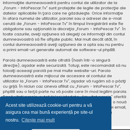
Informaţiile dumneavoastră pentru contul de utilizator de la
„Forum - InfoPescar.Tv” sunt protejate de legile de protecţie ale
datelor aplicabile în ţara care ne găzduieşte. Orice informaţie
în afara numelui de utilizator, parolei sau a adresei de e-mail
cerută de „Forum - InfoPescar.Tv” în timpul înregistrării este fie
obligatorie sau opţională la discreţia „Forum - InfoPescar.Tv”. În
toate cazurile, aveţi opţiunea să alegeţi ce informaţii din contul
dumneavoastră să fie afişate public. Mai mult decât atât, în
contul dumneavoastră aveţi opţiunea de a opta sau nu pentru
a primi email-uri generate automat de software-ul phpBB.
Parola dumneavoastră este cifrată (hash într-o singură
direcţie), aşadar este securizată. Totuşi, este recomandat să nu
folosiţi aceeaşi parolă pe mai multe website-uri. Parola
dumneavoastră este mijlocul de accesare al contului de
utilizator la „Forum - InfoPescar.Tv”, aşadar vă rugăm să o păziţi
cu grijă. În niciun caz cineva afiliat cu „Forum - InfoPescar.Tv”,
phpBB sau o terţă parte nu vă poate cere în mod legitim parola.
Dacă uitaţi parola, puteţi folosi interfaţa „Am uitat parola” oferită
de software-ul phpBB. Această procedură vă va genera o nouă
Acest site utilizează cookie-uri pentru a vă
parolă prin transmiterea numelui de utilizator şi a adresei email,
asigura cea mai bună experiență pe site-ul
apoi software-ul phpBB va genera o nouă parolă pentru
accesarea contului dumneavoastră.
nostru.
Citește mai mult