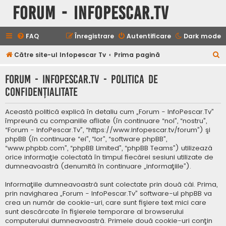
Forum - InfoPescar.Tv
FAQ
Înregistrare
Autentificare
Dark mode
C
Către site-ul Infopescar Tv
Prima pagină
ă
Forum - InfoPescar.Tv - Politica de
u
confidenţialitate
t
a
Această politică explică în detaliu cum „Forum - InfoPescar.Tv”
r
împreună cu companiile afliate (în continuare “noi”, “nostru”,
“Forum - InfoPescar.Tv”, “https://www.infopescar.tv/forum”) şi
e
phpBB (în continuare “ei”, “lor”, “software phpBB”,
“www.phpbb.com”, “phpBB Limited”, “phpBB Teams”) utilizează
orice informaţie colectată în timpul fiecărei sesiuni utilizate de
dumneavoastră (denumită în continuare „informaţiile”).
Informaţiile dumneavoastră sunt colectate prin două căi. Prima,
prin navigharea „Forum - InfoPescar.Tv” software-ul phpBB va
crea un număr de cookie-uri, care sunt fişiere text mici care
sunt descărcate în fişierele temporare al browserului
computerului dumneavoastră. Primele două cookie-uri conţin