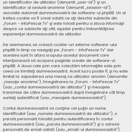
un identificator de utilizator (denumit „user-id”) şi un
identificator al sesiunii anonime (denumit „session-id”),
asociate automat dumneavoastră de software-ul phpBB. Un al
treilea cookie va fi creat odată ce aţi deschis subiecte din
„Forum - InfoPescar.Tv” şi este folosit pentru a stoca informaţii
despre ce subiecte aţi citit, aşadar pentru îmbunătăţirea
experienţei dumneavoastră de utilizator.
De asemenea, se crează cookie-uri externe software-ului
phpBB în timp ce navigaţi pe „Forum - InfoPescar.Tv” dar
acestea sunt în afara scopului acestui document care
intenţionează să acopere paginile create de software-ul
phpBB. A doua cale prin care colectăm informaţiile este prin
ceea ce trimiteţi dumneavoastră. Acest lucru poate fi, şi nu este
limitat la: expedierea unui mesaj ca utilizator anonim (denumite
„mesaje anonime”), înregistrarea la „Forum - InfoPescar.Tv”
(sau „contul dumneavoastră de utilizator”) şi mesajele
transmise de către dumneavoastră după înregistrare cât timp
sunteţi autentificat (sau „mesajele dumneavoastră”).
Contul dumneavoastră va conţine cel puţin un nume
identificabil (sau „numele dumneavoastră de utilizator”), o
parolă personală folosită pentru autentificarea în contul
dumneavoastră (sau „parola dumneavoastră”) şi o adresă
personală de email validă (sau „email-ul dumneavoastră”).