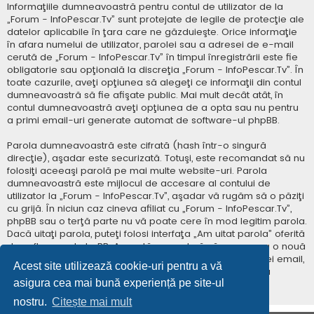
Informaţiile dumneavoastră pentru contul de utilizator de la
„Forum - InfoPescar.Tv” sunt protejate de legile de protecţie ale
datelor aplicabile în ţara care ne găzduieşte. Orice informaţie
în afara numelui de utilizator, parolei sau a adresei de e-mail
cerută de „Forum - InfoPescar.Tv” în timpul înregistrării este fie
obligatorie sau opţională la discreţia „Forum - InfoPescar.Tv”. În
toate cazurile, aveţi opţiunea să alegeţi ce informaţii din contul
dumneavoastră să fie afişate public. Mai mult decât atât, în
contul dumneavoastră aveţi opţiunea de a opta sau nu pentru
a primi email-uri generate automat de software-ul phpBB.
Parola dumneavoastră este cifrată (hash într-o singură
direcţie), aşadar este securizată. Totuşi, este recomandat să nu
folosiţi aceeaşi parolă pe mai multe website-uri. Parola
dumneavoastră este mijlocul de accesare al contului de
utilizator la „Forum - InfoPescar.Tv”, aşadar vă rugăm să o păziţi
cu grijă. În niciun caz cineva afiliat cu „Forum - InfoPescar.Tv”,
phpBB sau o terţă parte nu vă poate cere în mod legitim parola.
Dacă uitaţi parola, puteţi folosi interfaţa „Am uitat parola” oferită
de software-ul phpBB. Această procedură vă va genera o nouă
parolă prin transmiterea numelui de utilizator şi a adresei email,
Acest site utilizează cookie-uri pentru a vă
apoi software-ul phpBB va genera o nouă parolă pentru
asigura cea mai bună experiență pe site-ul
accesarea contului dumneavoastră.
nostru.
Citește mai mult