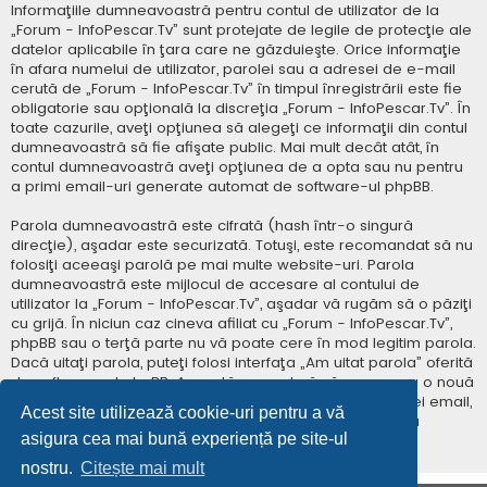
Informaţiile dumneavoastră pentru contul de utilizator de la
„Forum - InfoPescar.Tv” sunt protejate de legile de protecţie ale
datelor aplicabile în ţara care ne găzduieşte. Orice informaţie
în afara numelui de utilizator, parolei sau a adresei de e-mail
cerută de „Forum - InfoPescar.Tv” în timpul înregistrării este fie
obligatorie sau opţională la discreţia „Forum - InfoPescar.Tv”. În
toate cazurile, aveţi opţiunea să alegeţi ce informaţii din contul
dumneavoastră să fie afişate public. Mai mult decât atât, în
contul dumneavoastră aveţi opţiunea de a opta sau nu pentru
a primi email-uri generate automat de software-ul phpBB.
Parola dumneavoastră este cifrată (hash într-o singură
direcţie), aşadar este securizată. Totuşi, este recomandat să nu
folosiţi aceeaşi parolă pe mai multe website-uri. Parola
dumneavoastră este mijlocul de accesare al contului de
utilizator la „Forum - InfoPescar.Tv”, aşadar vă rugăm să o păziţi
cu grijă. În niciun caz cineva afiliat cu „Forum - InfoPescar.Tv”,
phpBB sau o terţă parte nu vă poate cere în mod legitim parola.
Dacă uitaţi parola, puteţi folosi interfaţa „Am uitat parola” oferită
de software-ul phpBB. Această procedură vă va genera o nouă
parolă prin transmiterea numelui de utilizator şi a adresei email,
Acest site utilizează cookie-uri pentru a vă
apoi software-ul phpBB va genera o nouă parolă pentru
asigura cea mai bună experiență pe site-ul
accesarea contului dumneavoastră.
nostru.
Citește mai mult