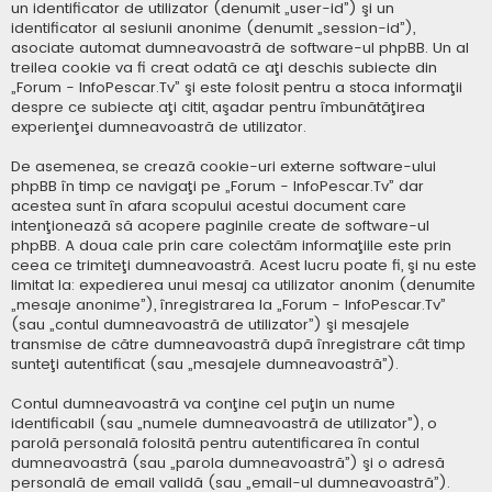
un identificator de utilizator (denumit „user-id”) şi un
identificator al sesiunii anonime (denumit „session-id”),
asociate automat dumneavoastră de software-ul phpBB. Un al
treilea cookie va fi creat odată ce aţi deschis subiecte din
„Forum - InfoPescar.Tv” şi este folosit pentru a stoca informaţii
despre ce subiecte aţi citit, aşadar pentru îmbunătăţirea
experienţei dumneavoastră de utilizator.
De asemenea, se crează cookie-uri externe software-ului
phpBB în timp ce navigaţi pe „Forum - InfoPescar.Tv” dar
acestea sunt în afara scopului acestui document care
intenţionează să acopere paginile create de software-ul
phpBB. A doua cale prin care colectăm informaţiile este prin
ceea ce trimiteţi dumneavoastră. Acest lucru poate fi, şi nu este
limitat la: expedierea unui mesaj ca utilizator anonim (denumite
„mesaje anonime”), înregistrarea la „Forum - InfoPescar.Tv”
(sau „contul dumneavoastră de utilizator”) şi mesajele
transmise de către dumneavoastră după înregistrare cât timp
sunteţi autentificat (sau „mesajele dumneavoastră”).
Contul dumneavoastră va conţine cel puţin un nume
identificabil (sau „numele dumneavoastră de utilizator”), o
parolă personală folosită pentru autentificarea în contul
dumneavoastră (sau „parola dumneavoastră”) şi o adresă
personală de email validă (sau „email-ul dumneavoastră”).