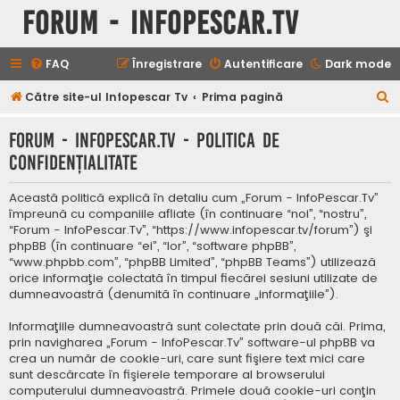
Forum - InfoPescar.Tv
FAQ
Înregistrare
Autentificare
Dark mode
C
Către site-ul Infopescar Tv
Prima pagină
ă
Forum - InfoPescar.Tv - Politica de
u
confidenţialitate
t
a
Această politică explică în detaliu cum „Forum - InfoPescar.Tv”
r
împreună cu companiile afliate (în continuare “noi”, “nostru”,
“Forum - InfoPescar.Tv”, “https://www.infopescar.tv/forum”) şi
e
phpBB (în continuare “ei”, “lor”, “software phpBB”,
“www.phpbb.com”, “phpBB Limited”, “phpBB Teams”) utilizează
orice informaţie colectată în timpul fiecărei sesiuni utilizate de
dumneavoastră (denumită în continuare „informaţiile”).
Informaţiile dumneavoastră sunt colectate prin două căi. Prima,
prin navigharea „Forum - InfoPescar.Tv” software-ul phpBB va
crea un număr de cookie-uri, care sunt fişiere text mici care
sunt descărcate în fişierele temporare al browserului
computerului dumneavoastră. Primele două cookie-uri conţin